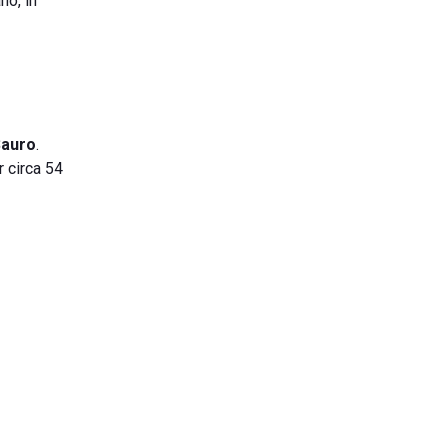
no, in
Sauro
.
r circa 54