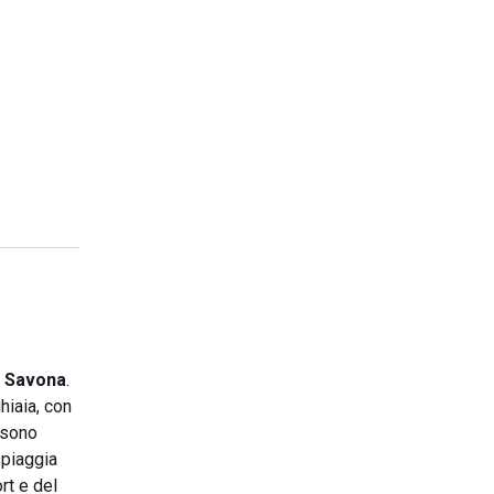
i
Savona
.
hiaia, con
ossono
spiaggia
rt e del