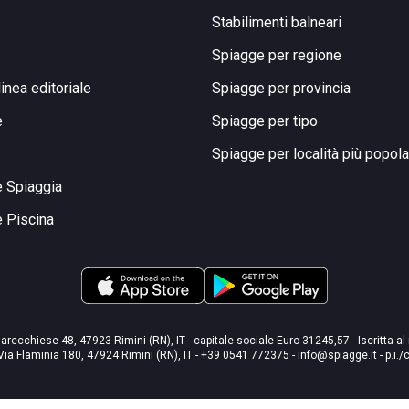
Stabilimenti balneari
Spiagge per regione
linea editoriale
Spiagge per provincia
e
Spiagge per tipo
Spiagge per località più popola
e Spiaggia
e Piscina
arecchiese 48, 47923 Rimini (RN), IT - capitale sociale Euro 31245,57 - Iscritta al
Via Flaminia 180, 47924 Rimini (RN), IT
-
+39 0541 772375
-
info@spiagge.it
- p.i