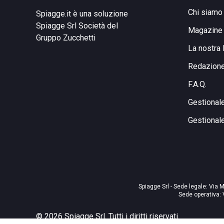
Chi siamo
Spiagge.it è una soluzione
Spiagge Srl
Società del
Magazine
Gruppo Zucchetti
La nostra 
Redazion
F.A.Q.
Gestional
Gestional
Spiagge Srl - Sede legale: Via M
Sede operativa: 
©
2026
Spiagge Srl. Tutti i diritti riservati.