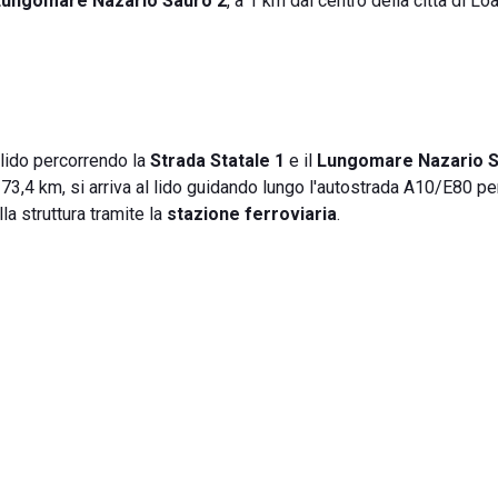
Lungomare Nazario Sauro 2
, a 1 km dal centro della città di Loa
l lido percorrendo la
Strada Statale 1
e il
Lungomare Nazario 
 73,4 km, si arriva al lido guidando lungo l'autostrada A10/E80 pe
la struttura tramite la
stazione ferroviaria
.