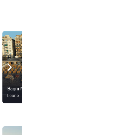
Bagni Nadia
Bagni Florida
Loano
Loano