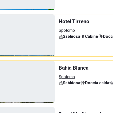
Hotel Tirreno
Spotorno
Sabbiosa
·
Cabine
·
Docci
Bahia Blanca
Spotorno
Sabbiosa
·
Doccia calda
·