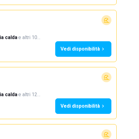
a calda
·
e altri 10…
Vedi disponibilità
a calda
·
e altri 12…
Vedi disponibilità