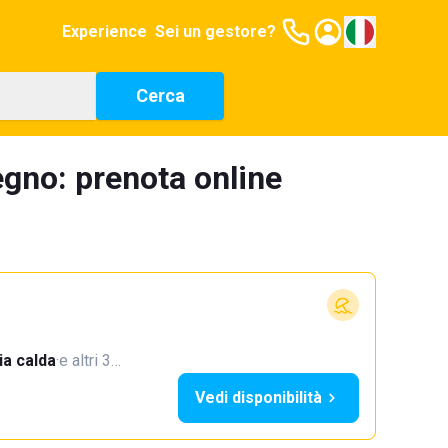
Experience
Sei un gestore?
Cerca
egno: prenota online
a calda
·
e altri 3…
Vedi disponibilità