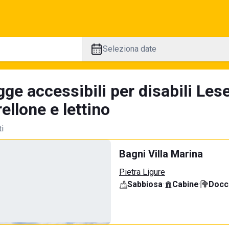
Seleziona date
ge accessibili per disabili Les
llone e lettino
ti
Bagni Villa Marina
Pietra Ligure
Sabbiosa
·
Cabine
·
Docci