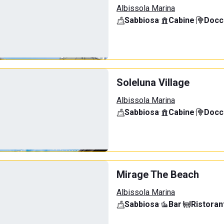
Albissola Marina
Sabbiosa
·
Cabine
·
Docci
Soleluna Village
Albissola Marina
Sabbiosa
·
Cabine
·
Docci
Mirage The Beach
Albissola Marina
Sabbiosa
·
Bar
·
Ristoran