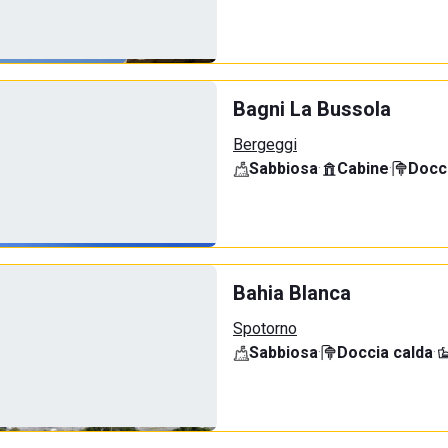
Bagni La Bussola
Bergeggi
Sabbiosa
·
Cabine
·
Docci
Bahia Blanca
Spotorno
Sabbiosa
·
Doccia calda
·