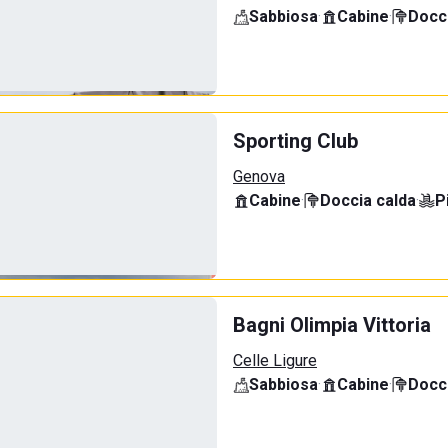
Sabbiosa
·
Cabine
·
Docci
Sporting Club
Genova
Cabine
·
Doccia calda
·
P
Bagni Olimpia Vittoria
Celle Ligure
Sabbiosa
·
Cabine
·
Docci