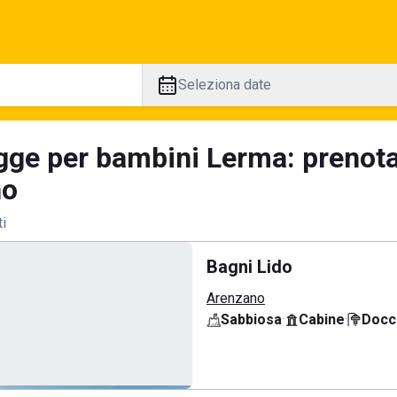
Seleziona date
gge per bambini Lerma: prenota
no
ti
Bagni Lido
Arenzano
Sabbiosa
·
Cabine
·
Docci