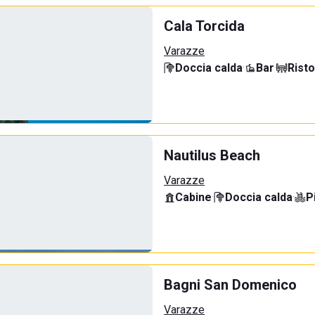
Cala Torcida
Varazze
Doccia calda
·
Bar
·
Rist
Nautilus Beach
Varazze
Cabine
·
Doccia calda
·
P
Bagni San Domenico
Varazze