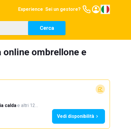
Experience
Sei un gestore?
Cerca
 online ombrellone e
a calda
·
e altri 12…
Vedi disponibilità