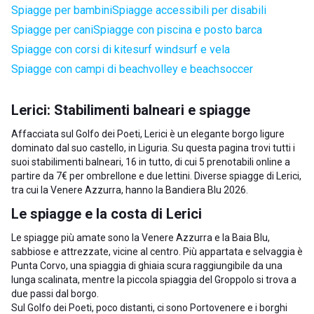
Spiagge per bambini
Spiagge accessibili per disabili
Spiagge per cani
Spiagge con piscina e posto barca
Spiagge con corsi di kitesurf windsurf e vela
Spiagge con campi di beachvolley e beachsoccer
Lerici: Stabilimenti balneari e spiagge
Affacciata sul Golfo dei Poeti, Lerici è un elegante borgo ligure
dominato dal suo castello, in Liguria. Su questa pagina trovi tutti i
suoi stabilimenti balneari, 16 in tutto, di cui 5 prenotabili online a
partire da 7€ per ombrellone e due lettini. Diverse spiagge di Lerici,
tra cui la Venere Azzurra, hanno la Bandiera Blu 2026.
Le spiagge e la costa di Lerici
Le spiagge più amate sono la Venere Azzurra e la Baia Blu,
sabbiose e attrezzate, vicine al centro. Più appartata e selvaggia è
Punta Corvo, una spiaggia di ghiaia scura raggiungibile da una
lunga scalinata, mentre la piccola spiaggia del Groppolo si trova a
due passi dal borgo.
Sul Golfo dei Poeti, poco distanti, ci sono
Portovenere
e i borghi