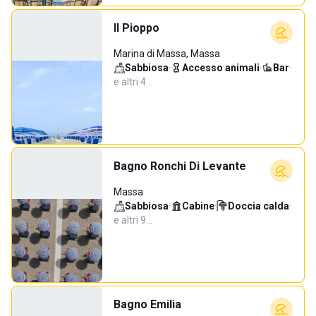
Il Pioppo
Marina di Massa, Massa
Sabbiosa
·
Accesso animali
·
Bar
·
e altri 4…
Bagno Ronchi Di Levante
Massa
Sabbiosa
·
Cabine
·
Doccia calda
·
e altri 9…
Bagno Emilia