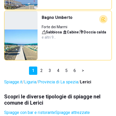
Bagno Umberto
Forte dei Marmi
Sabbiosa
·
Cabine
·
Doccia calda
·
e altri 9…
1
2
3
4
5
6
>
Spiagge.it
Liguria
Provincia di La spezia
Lerici
Scopri le diverse tipologie di spiagge nel
comune di Lerici
Spiagge con bar e ristorante
Spiagge attrezzate