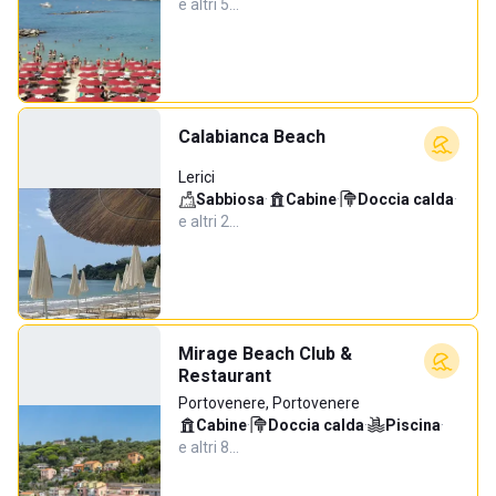
e altri 5…
Calabianca Beach
Lerici
Sabbiosa
·
Cabine
·
Doccia calda
·
e altri 2…
Mirage Beach Club &
Restaurant
Portovenere, Portovenere
Cabine
·
Doccia calda
·
Piscina
·
e altri 8…