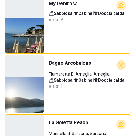
My Debiross
Sabbiosa
·
Cabine
·
Doccia calda
·
e altri 9…
Bagno Arcobaleno
Fiumaretta Di Ameglia, Ameglia
Sabbiosa
·
Cabine
·
Doccia calda
·
e altri 1…
La Goletta Beach
Marinella di Sarzana, Sarzana