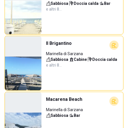
Sabbiosa
·
Doccia calda
·
Bar
·
e altri 8…
Il Brigantino
Marinella di Sarzana
Sabbiosa
·
Cabine
·
Doccia calda
·
e altri 8…
Macarena Beach
Marinella di Sarzana
Sabbiosa
·
Bar