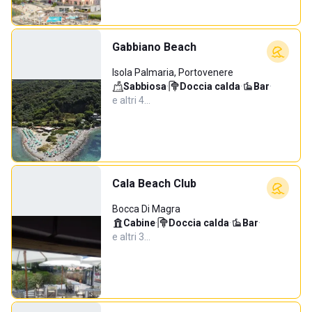
Gabbiano Beach
Isola Palmaria, Portovenere
Sabbiosa
·
Doccia calda
·
Bar
·
e altri 4…
Cala Beach Club
Bocca Di Magra
Cabine
·
Doccia calda
·
Bar
·
e altri 3…