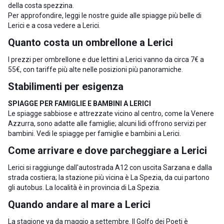
della costa spezzina.
Per approfondire, leggi le nostre guide alle
spiagge più belle di
Lerici
e a
cosa vedere a Lerici
.
Quanto costa un ombrellone a Lerici
I prezzi per ombrellone e due lettini a Lerici vanno da circa 7€ a
55€, con tariffe più alte nelle posizioni più panoramiche.
Stabilimenti per esigenza
SPIAGGE PER FAMIGLIE E BAMBINI A LERICI
Le spiagge sabbiose e attrezzate vicino al centro, come la Venere
Azzurra, sono adatte alle famiglie; alcuni lidi offrono servizi per
bambini. Vedi le
spiagge per famiglie e bambini a Lerici
.
Come arrivare e dove parcheggiare a Lerici
Lerici si raggiunge dall'autostrada A12 con uscita Sarzana e dalla
strada costiera; la stazione più vicina è La Spezia, da cui partono
gli autobus. La località è in
provincia di La Spezia
.
Quando andare al mare a Lerici
La stagione va da maggio a settembre. Il Golfo dei Poeti è