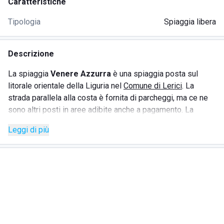
Caratteristiche
Tipologia
Spiaggia libera
Descrizione
La spiaggia
Venere Azzurra
è una spiaggia posta sul
litorale orientale della Liguria nel
Comune di Lerici
. La
strada parallela alla costa è fornita di parcheggi, ma ce ne
sono altri posti in aree adibite anche a pagamento. La
spiaggia è sabbiosa e il mare limpido e poco profondo.
Leggi di più
Sono presenti dei frangiflutti a circa 150 metri dalla riva, ai
quali si può arrivare nuotando. Questo tratto di mare è molto
frequentato dai surfisti ed è possibile noleggiare pedalò.
Gran parte della spiaggia è libera, ma sono presenti anche
stabilimenti balneari che offrono diversi servizi.
Ve
nere
Azzurra
ha ricevuto i titoli di Bandiera Blu e Quattro Vele di
Legambiente.
I servizi a disposizione sono: