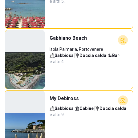
e altri 5…
Gabbiano Beach
Isola Palmaria, Portovenere
Sabbiosa
·
Doccia calda
·
Bar
·
e altri 4…
My Debiross
Sabbiosa
·
Cabine
·
Doccia calda
·
e altri 9…