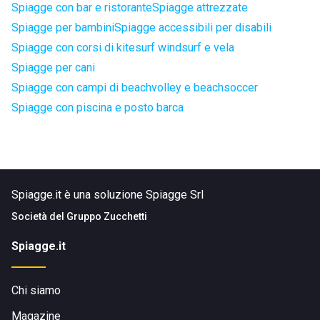
Spiagge con bar e ristorante
Spiagge attrezzate
Spiagge per bambini
Spiagge accessibili per disabili
Spiagge con corsi di kitesurf windsurf e vela
Spiagge per cani
Spiagge con campi di beachvolley e beachsoccer
Spiagge con piscina e posto barca
Spiagge.it è una soluzione Spiagge Srl
Società del
Gruppo Zucchetti
Spiagge.it
Chi siamo
Magazine