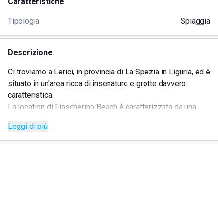
Caratteristiche
Tipologia
Spiaggia
Descrizione
Ci troviamo a Lerici, in provincia di La Spezia in Liguria, ed è
situato in un'area ricca di insenature e grotte davvero
caratteristica.
La location di Fiascherino Beach è caratterizzata da una
splendida insenatura che gli da un'aria romantica ma allo
Leggi di più
stesso tempo esotica.
Lo stabilimento si trova in un punto strategico dal quale si
possono svolgere numerose attività davvero particolari a
cui almeno una volta nella vita bisognerebbe partecipare.
Infatti, chicca dei servizi di Fiascherino Beach sono i tour
nelle grotte nascoste nelle vicinanze con canoe e sup.
Inoltre, qui è possibile prenotare il proprio ombrellone con
sedie sdraio e lettini in spiaggia, invece per chi a un amico