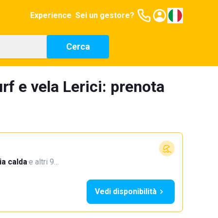
Experience
Sei un gestore?
Cerca
rf e vela Lerici: prenota
a calda
·
e altri 9…
Vedi disponibilità