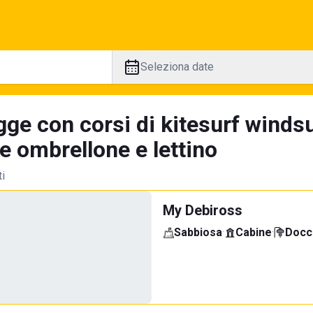
Seleziona date
ge con corsi di kitesurf windsu
e ombrellone e lettino
ti
My Debiross
Sabbiosa
·
Cabine
·
Docci