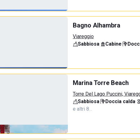
Bagno Alhambra
Viareggio
Sabbiosa
·
Cabine
·
Docci
Marina Torre Beach
Torre Del Lago Puccini, Viareg
Sabbiosa
·
Doccia calda
·
e altri 8…