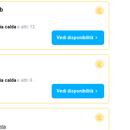
b
a calda
·
e altri 13…
Vedi disponibilità
a calda
·
e altri 9…
Vedi disponibilità
nta