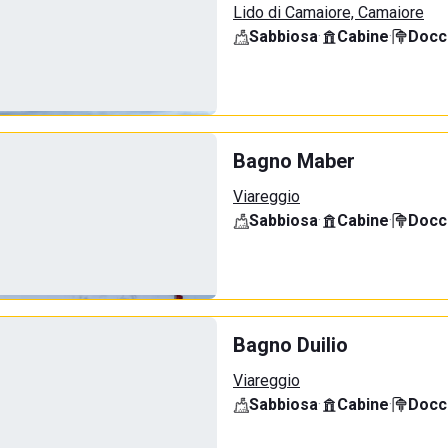
Lido di Camaiore, Camaiore
Sabbiosa
·
Cabine
·
Docci
Bagno Maber
Viareggio
Sabbiosa
·
Cabine
·
Docci
Bagno Duilio
Viareggio
Sabbiosa
·
Cabine
·
Docci