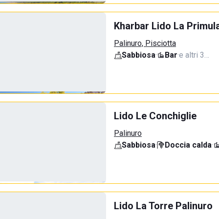
Kharbar Lido La Primul
Palinuro, Pisciotta
Sabbiosa
·
Bar
·
e altri 3…
Lido Le Conchiglie
Palinuro
Sabbiosa
·
Doccia calda
·
Lido La Torre Palinuro