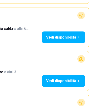
a calda
·
e altri 6…
Vedi disponibilità
te
·
e altri 3…
Vedi disponibilità