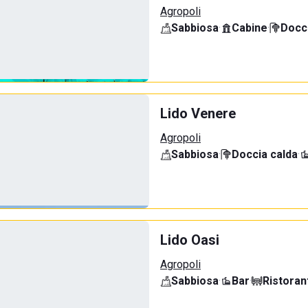
Agropoli
Sabbiosa
·
Cabine
·
Docci
Lido Venere
Agropoli
Sabbiosa
·
Doccia calda
·
Lido Oasi
Agropoli
Sabbiosa
·
Bar
·
Ristoran