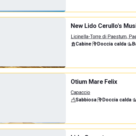
New Lido Cerullo's Musi
Licinella-Torre di Paestum, P
Cabine
·
Doccia calda
·
B
Otium Mare Felix
Capaccio
Sabbiosa
·
Doccia calda
·