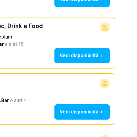
c, Drink e Food
aestum
ar
·
e altri 15…
Vedi disponibilità
Bar
·
e altri 4…
Vedi disponibilità