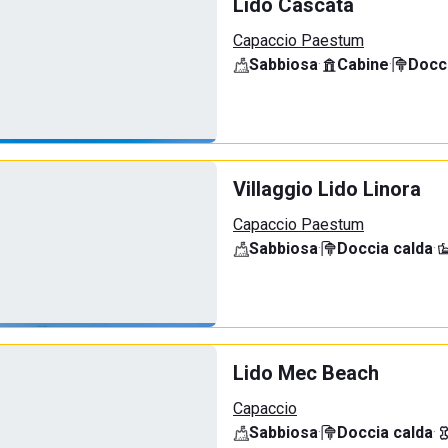
Lido Cascata
Capaccio Paestum
Sabbiosa
·
Cabine
·
Docci
Villaggio Lido Linora
Capaccio Paestum
Sabbiosa
·
Doccia calda
·
Lido Mec Beach
Capaccio
Sabbiosa
·
Doccia calda
·