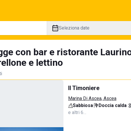
Seleziona date
ge con bar e ristorante Laurino
llone e lettino
ti
Il Timoniere
Marina Di Ascea, Ascea
Sabbiosa
·
Doccia calda
·
e altri 6…