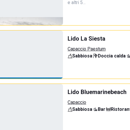
e altri 5…
Lido La Siesta
Capaccio Paestum
Sabbiosa
·
Doccia calda
·
Lido Bluemarinebeach
Capaccio
Sabbiosa
·
Bar
·
Ristoran