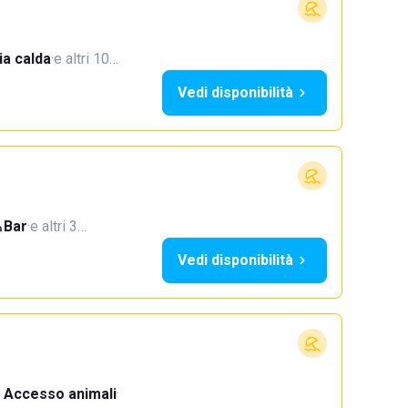
a calda
·
e altri 10…
Vedi disponibilità
Bar
·
e altri 3…
Vedi disponibilità
Accesso animali
·