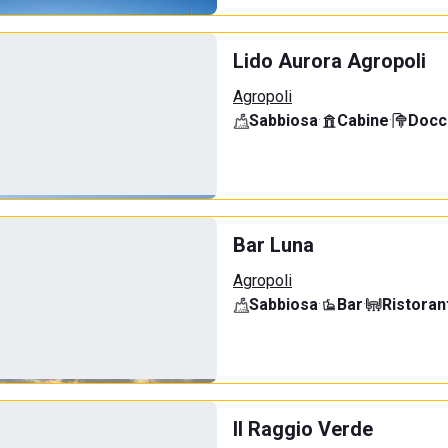
Lido Aurora Agropoli
Agropoli
Sabbiosa
·
Cabine
·
Docci
Bar Luna
Agropoli
Sabbiosa
·
Bar
·
Ristoran
Il Raggio Verde