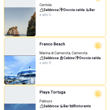
Centola
Sabbiosa
·
Doccia calda
·
Bar
·
e altri 5…
Franco Beach
Marina di Camerota, Camerota
Sabbiosa
·
Cabine
·
Doccia calda
·
e altri 9…
Playa Tortuga
Palinuro
Sabbiosa
·
Bar
·
Ristorante
·