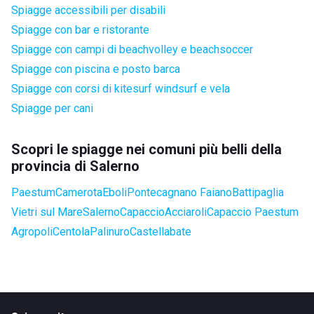
Spiagge accessibili per disabili
Spiagge con bar e ristorante
Spiagge con campi di beachvolley e beachsoccer
Spiagge con piscina e posto barca
Spiagge con corsi di kitesurf windsurf e vela
Spiagge per cani
Scopri le spiagge nei comuni più belli della
provincia di Salerno
Paestum
Camerota
Eboli
Pontecagnano Faiano
Battipaglia
Vietri sul Mare
Salerno
Capaccio
Acciaroli
Capaccio Paestum
Agropoli
Centola
Palinuro
Castellabate