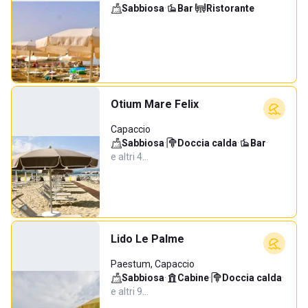
Sabbiosa
·
Bar
·
Ristorante
Otium Mare Felix
Capaccio
Sabbiosa
·
Doccia calda
·
Bar
·
e altri 4…
Lido Le Palme
Paestum, Capaccio
Sabbiosa
·
Cabine
·
Doccia calda
·
e altri 9…