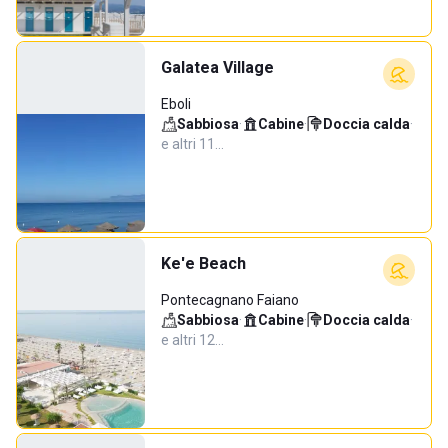
Galatea Village
Eboli
Sabbiosa
·
Cabine
·
Doccia calda
·
e altri 11…
Ke'e Beach
Pontecagnano Faiano
Sabbiosa
·
Cabine
·
Doccia calda
·
e altri 12…