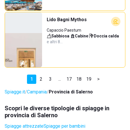
Lido Bagni Mythos
Capaccio Paestum
Sabbiosa
·
Cabine
·
Doccia calda
·
e altri 8…
1
2
3
...
17
18
19
>
Spiagge.it
Campania
Provincia di Salerno
Scopri le diverse tipologie di spiagge in
provincia di Salerno
Spiagge attrezzate
Spiagge per bambini