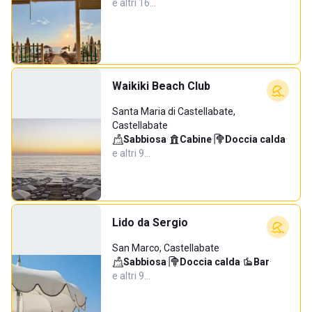
e altri 16…
Waikiki Beach Club
Santa Maria di Castellabate,
Castellabate
Sabbiosa
·
Cabine
·
Doccia calda
·
e altri 9…
Lido da Sergio
San Marco, Castellabate
Sabbiosa
·
Doccia calda
·
Bar
·
e altri 9…