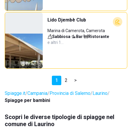
Lido Djembè Club
Marina di Camerota, Camerota
Sabbiosa
·
Bar
·
Ristorante
·
e altri 1…
1
2
>
Spiagge.it
Campania
Provincia di Salerno
Laurino
Spiagge per bambini
Scopri le diverse tipologie di spiagge nel
comune di Laurino