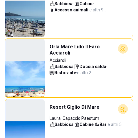
Sabbiosa
·
Cabine
·
Accesso animali
·
e altri 9…
Orla Mare Lido Il Faro
Acciaroli
Acciaroli
Sabbiosa
·
Doccia calda
·
Ristorante
·
e altri 2…
Resort Giglio Di Mare
Laura, Capaccio Paestum
Sabbiosa
·
Cabine
·
Bar
·
e altri 5…