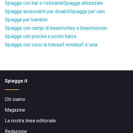
Spiagge con bar e ristorante
Spiagge attrezzate
Spiagge accessibili per disabili
Spiagge per cani
Spiagge per bambini
Spiagge con campi di beachvolley e beachsoccer
Spiagge con piscina e posto barca
Spiagge con corsi di kitesurf windsurf e vela
Spiagge.it
Chi siamo
Magazine
La nostra linea editoriale
Redazione