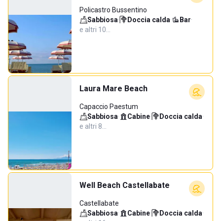
Policastro Bussentino
Sabbiosa
·
Doccia calda
·
Bar
·
e altri 10…
Laura Mare Beach
Capaccio Paestum
Sabbiosa
·
Cabine
·
Doccia calda
·
e altri 8…
Well Beach Castellabate
Castellabate
Sabbiosa
·
Cabine
·
Doccia calda
·