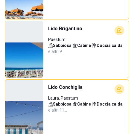
Lido Brigantino
Paestum
Sabbiosa
·
Cabine
·
Doccia calda
·
e altri 9…
Lido Conchiglia
Laura, Paestum
Sabbiosa
·
Cabine
·
Doccia calda
·
e altri 11…