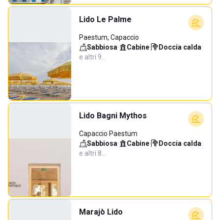
Lido Le Palme
Paestum, Capaccio
Sabbiosa
·
Cabine
·
Doccia calda
·
e altri 9…
Lido Bagni Mythos
Capaccio Paestum
Sabbiosa
·
Cabine
·
Doccia calda
·
e altri 8…
Marajò Lido