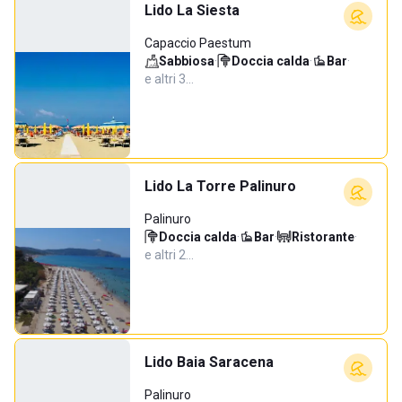
Lido La Siesta
Capaccio Paestum
Sabbiosa
·
Doccia calda
·
Bar
·
e altri 3…
Lido La Torre Palinuro
Palinuro
Doccia calda
·
Bar
·
Ristorante
·
e altri 2…
Lido Baia Saracena
Palinuro