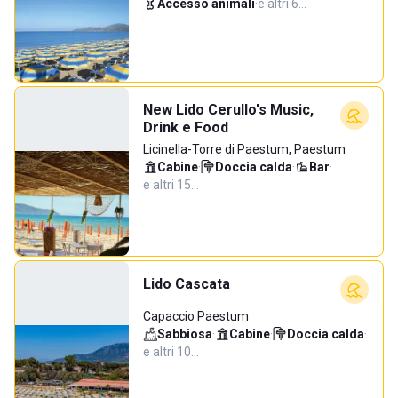
Accesso animali
·
e altri 6…
New Lido Cerullo's Music,
Drink e Food
Licinella-Torre di Paestum, Paestum
Cabine
·
Doccia calda
·
Bar
·
e altri 15…
Lido Cascata
Capaccio Paestum
Sabbiosa
·
Cabine
·
Doccia calda
·
e altri 10…