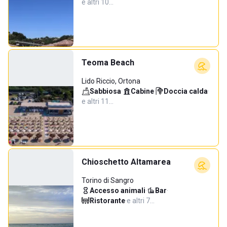
e altri 10…
Teoma Beach
Lido Riccio, Ortona
Sabbiosa
·
Cabine
·
Doccia calda
·
e altri 11…
Chioschetto Altamarea
Torino di Sangro
Accesso animali
·
Bar
·
Ristorante
·
e altri 7…