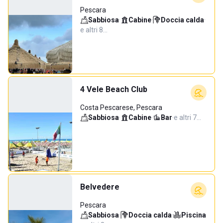
Pescara
Sabbiosa
·
Cabine
·
Doccia calda
·
e altri 8…
4 Vele Beach Club
Costa Pescarese, Pescara
Sabbiosa
·
Cabine
·
Bar
·
e altri 7…
Belvedere
Pescara
Sabbiosa
·
Doccia calda
·
Piscina