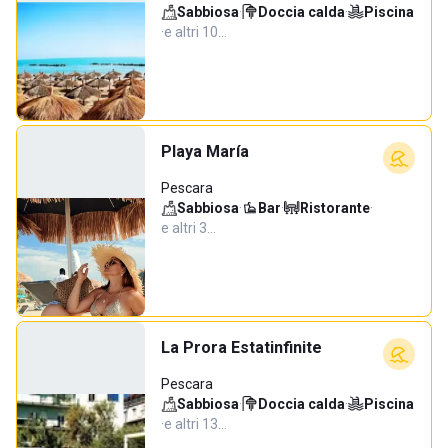
Sabbiosa
·
Doccia calda
·
Piscina
·
e altri 10…
Playa María
Pescara
Sabbiosa
·
Bar
·
Ristorante
·
e altri 3…
La Prora Estatinfinite
Pescara
Sabbiosa
·
Doccia calda
·
Piscina
·
e altri 13…