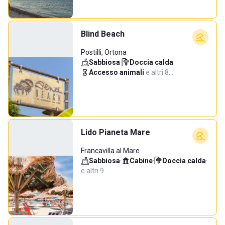
Blind Beach
Postilli, Ortona
Sabbiosa
·
Doccia calda
·
Accesso animali
·
e altri 8…
Lido Pianeta Mare
Francavilla al Mare
Sabbiosa
·
Cabine
·
Doccia calda
·
e altri 9…