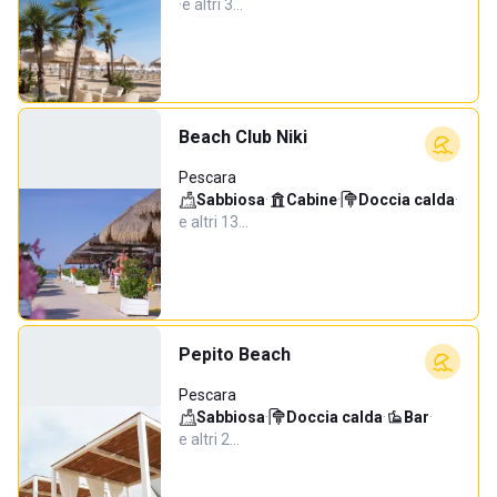
·
e altri 3…
Beach Club Niki
Pescara
Sabbiosa
·
Cabine
·
Doccia calda
·
e altri 13…
Pepito Beach
Pescara
Sabbiosa
·
Doccia calda
·
Bar
·
e altri 2…