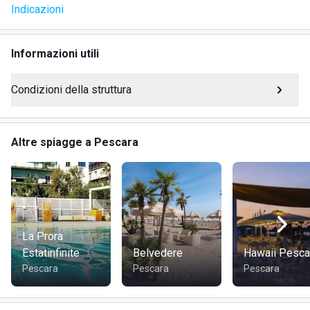
Indicazioni
Area giochi per bambini
Campo da beach volley
Wi-fi gratuito
Informazioni utili
Sistema di prenotazione online attraverso
un'applicazione web
Condizioni della struttura
DOVE SI TROVA LIDO STELLA D'ORO
Altre spiagge a Pescara
Lido Stella D'Oro è situato lungo la Riviera Sud di Pescara,
precisamente in Viale Primo Vere, 69, nella provincia di
Pescara. Questa struttura balneare è immersa in un
contesto naturale affascinante, dove la bellezza del mare
adriatico si fonde con la comodità dei servizi moderni.
La Prora
Estatinfinite
Belvedere
Hawaii Pesca
Pescara
Pescara
Pescara
COME RAGGIUNGERE LIDO STELLA D'ORO
Il lido è facilmente raggiungibile grazie alla sua posizione