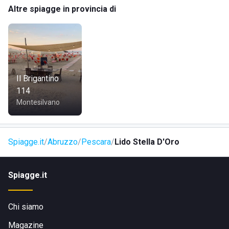
Altre spiagge in provincia di
centrale lungo il lungomare di Pescara. Può essere
comodamente raggiunto a piedi, in bicicletta, in auto o
mediante i mezzi pubblici. La struttura si trova a breve
distanza dal centro di Pescara, rendendola una
destinazione ideale per una giornata al mare senza
complicazioni logistiche.
Il Brigantino
114
Montesilvano
Spiagge.it
Abruzzo
Pescara
Lido Stella D'Oro
Spiagge.it
Chi siamo
Magazine