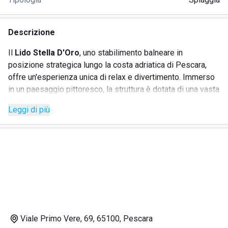
Descrizione
Il
Lido Stella D'Oro
, uno stabilimento balneare in
posizione strategica lungo la costa adriatica di Pescara,
offre un'esperienza unica di relax e divertimento. Immerso
in un paesaggio pittoresco, la struttura è dotata di una vasta
gamma di servizi progettati per soddisfare ogni esigenza,
Leggi di più
inclusa un'ampia spiaggia attrezzata e una nuovissima
piscina. Il lido è ideale per famiglie e gruppi di amici, grazie
alla presenza di un'area giochi e di attività sportive.
SERVIZI
Ombrelloni, lettini e sdraio sia in spiaggia che a bordo
piscina
Viale Primo Vere, 69, 65100, Pescara
Bar e ristorante sul mare