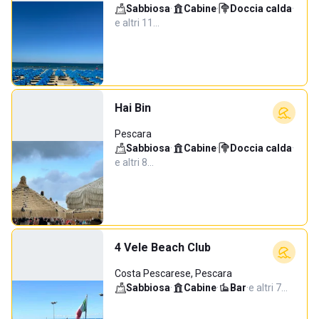
Sabbiosa
·
Cabine
·
Doccia calda
·
e altri 11…
Hai Bin
Pescara
Sabbiosa
·
Cabine
·
Doccia calda
·
e altri 8…
4 Vele Beach Club
Costa Pescarese, Pescara
Sabbiosa
·
Cabine
·
Bar
·
e altri 7…