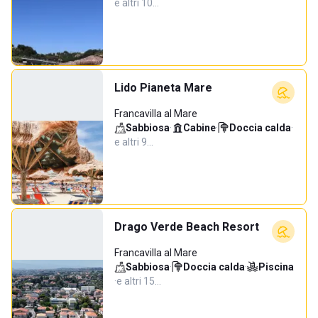
e altri 10…
Lido Pianeta Mare
Francavilla al Mare
Sabbiosa
·
Cabine
·
Doccia calda
·
e altri 9…
Drago Verde Beach Resort
Francavilla al Mare
Sabbiosa
·
Doccia calda
·
Piscina
·
e altri 15…