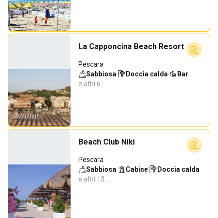
La Capponcina Beach Resort
Pescara
Sabbiosa
·
Doccia calda
·
Bar
·
e altri 6…
Beach Club Niki
Pescara
Sabbiosa
·
Cabine
·
Doccia calda
·
e altri 13…