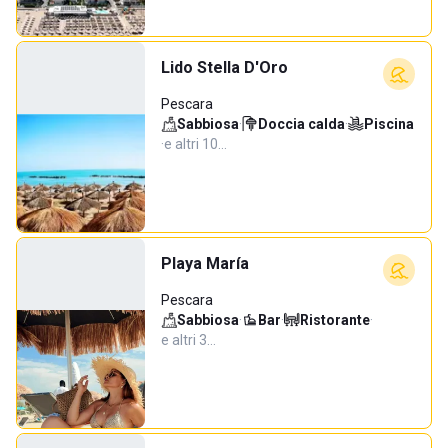
Lido Stella D'Oro
Pescara
Sabbiosa
·
Doccia calda
·
Piscina
·
e altri 10…
Playa María
Pescara
Sabbiosa
·
Bar
·
Ristorante
·
e altri 3…