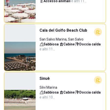
Accesso animali
·
e altri 11…
Cala del Golfo Beach Club
San Salvo Marina, San Salvo
Sabbiosa
·
Cabine
·
Doccia calda
·
e altri 11…
Sinuè
Silvi Marina
Sabbiosa
·
Cabine
·
Doccia calda
·
e altri 10…