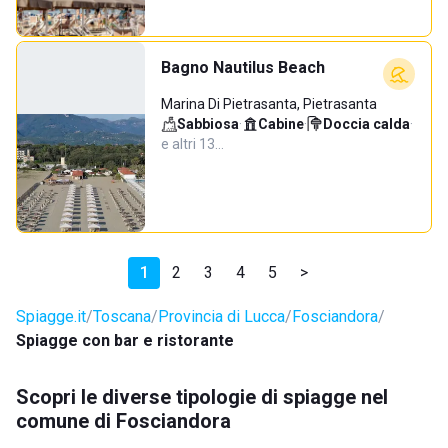
Bagno Nautilus Beach
Marina Di Pietrasanta, Pietrasanta
Sabbiosa
·
Cabine
·
Doccia calda
·
e altri 13…
1
2
3
4
5
>
Spiagge.it
Toscana
Provincia di Lucca
Fosciandora
Spiagge con bar e ristorante
Scopri le diverse tipologie di spiagge nel
comune di Fosciandora