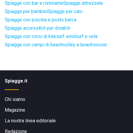
Spiagge con bar e ristorante
Spiagge attrezzate
Spiagge per bambini
Spiagge per cani
Spiagge con piscina e posto barca
Spiagge accessibili per disabili
Spiagge con corsi di kitesurf windsurf e vela
Spiagge con campi di beachvolley e beachsoccer
Spiagge.it
Chi siamo
Magazine
La nostra linea editoriale
Redazione