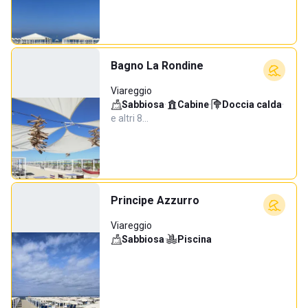
Bagno La Rondine
Viareggio
Sabbiosa
·
Cabine
·
Doccia calda
·
e altri 8…
Principe Azzurro
Viareggio
Sabbiosa
·
Piscina