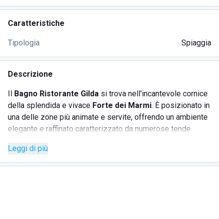
Caratteristiche
Tipologia
Spiaggia
Descrizione
Il
Bagno Ristorante Gilda
si trova nell'incantevole cornice
della splendida e vivace
Forte dei Marmi
. È posizionato in
una delle zone più animate e servite, offrendo un ambiente
elegante e raffinato caratterizzato da numerose tende
bianche lungo la spiaggia dorata, creando un'atmosfera da
Leggi di più
sogno. Il luogo è il perfetto equilibrio tra lusso e relax, con
un'attenzione particolare ai dettagli, rendendo l'esperienza
esclusiva e rilassante. La spiaggia con sabbia finissima è
ideale per lunghe passeggiate e godere delle ore di sole in
totale relax, mentre i più piccoli possono giocare in
sicurezza in un ambiente protetto. L'attenzione alle