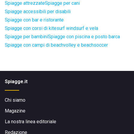
Spiagge attrezzate
Spiagge per cani
Spiagge accessibili per disabili
Spiagge con bar e ristorante
Spiagge con corsi di kitesurf windsurf e vela
Spiagge per bambini
Spiagge con piscina e posto barca
Spiagge con campi di beachvolley e beachsoccer
Spiagge.it
Chi siamo
Magazine
La nostra linea editoriale
Redazione