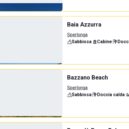
Baia Azzurra
Sperlonga
Sabbiosa
·
Cabine
·
Docci
Bazzano Beach
Sperlonga
Sabbiosa
·
Doccia calda
·