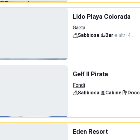
Lido Playa Colorada
Gaeta
Sabbiosa
·
Bar
·
e altri 4…
Gelf Il Pirata
Fondi
Sabbiosa
·
Cabine
·
Docci
Eden Resort