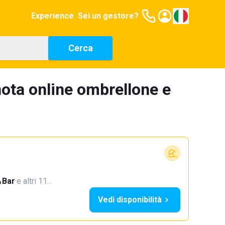
Experience
Sei un gestore?
Cerca
nota online ombrellone e
Bar
·
e altri 11…
Vedi disponibilità