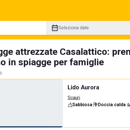
Seleziona date
gge attrezzate Casalattico: pre
no in spiagge per famiglie
ti
Lido Aurora
Scauri
Sabbiosa
·
Doccia calda
·