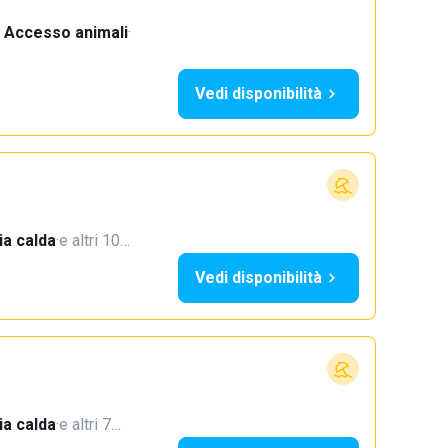
Accesso animali
·
Vedi disponibilità
a calda
·
e altri 10…
Vedi disponibilità
a calda
·
e altri 7…