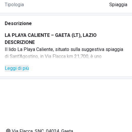
Tipologia
Spiaggia
Descrizione
LA PLAYA CALIENTE – GAETA (LT), LAZIO
DESCRIZIONE
Il lido La Playa Caliente, situato sulla suggestiva spiaggia
di Sant'Agostino, in Via Flacca km 21,700, è uno
stabilimento balneare attrezzato, noto per la sua atmosfera
Leggi di più
curata, la sabbia fine e i tramonti spettacolari.
La struttura offre la possibilità di noleggiare lettini,
ombrelloni e parcheggio, gustare piatti tipici locali al
Ristomare e sorseggiare cocktail e aperitivi sulla terrazza
vista mare.
Location ideale per clienti che cercano relax e qualità.
SERVIZI
Parcheggio privato
Doccia calda
Via Flacca, SNC, 04024, Gaeta