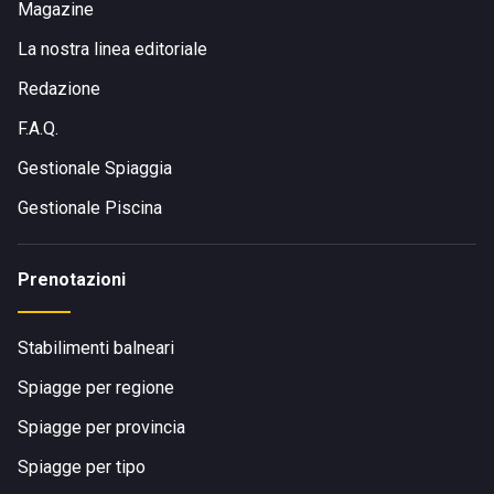
Magazine
In auto:
Raggiungibile dalla SS7 Appia con uscita Gaeta,
La nostra linea editoriale
seguendo le indicazioni per la spiaggia di Ariana;
In treno:
La stazione ferroviaria più vicina è quella di
Redazione
Formia-Gaeta, a circa 8 km dalla struttura;
F.A.Q.
In traghetto:
Da Formia partono collegamenti per le
isole di Ponza e Ventotene;
Gestionale Spiaggia
A piedi o in bici:
La struttura è immersa nella natura ed
Gestionale Piscina
è ideale anche per chi ama raggiungerla con mezzi
alternativi, godendosi il paesaggio.
Prenotazioni
Stabilimenti balneari
Spiagge per regione
Spiagge per provincia
Spiagge per tipo