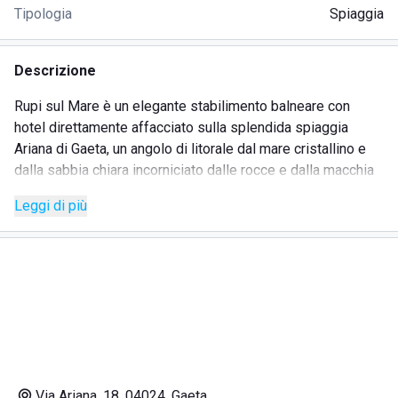
Tipologia
Spiaggia
Descrizione
Rupi sul Mare è un elegante stabilimento balneare con
hotel direttamente affacciato sulla splendida spiaggia
Ariana di Gaeta, un angolo di litorale dal mare cristallino e
dalla sabbia chiara incorniciato dalle rocce e dalla macchia
mediterranea.
Leggi di più
La posizione panoramica e la tranquillità della baia lo
rendono il luogo ideale per chi cerca relax, natura e
un’atmosfera intima a pochi passi dall’acqua. Ricavato da
una villa storica e attivo dagli anni Settanta, il complesso
unisce il comfort dell’albergo al piacere di uno stabilimento
balneare completo di noleggio ombrelloni e lettini, accesso
diretto alla spiaggia e giardino solarium con vista sul mare.
Via Ariana, 18, 04024, Gaeta