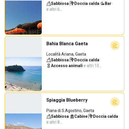
Sabbiosa
·
Doccia calda
·
Bar
·
e altri 6…
Bahia Blanca Gaeta
Località Ariana, Gaeta
Sabbiosa
·
Doccia calda
·
Accesso animali
·
e altri 10…
Spiaggia Blueberry
Piana di S.Agostino, Gaeta
Sabbiosa
·
Cabine
·
Doccia calda
·
e altri 8…