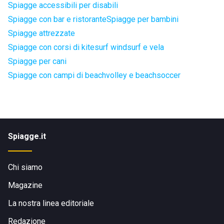
Spiagge accessibili per disabili
Spiagge con bar e ristorante
Spiagge per bambini
Spiagge attrezzate
Spiagge con corsi di kitesurf windsurf e vela
Spiagge per cani
Spiagge con campi di beachvolley e beachsoccer
Spiagge.it
Chi siamo
Magazine
La nostra linea editoriale
Redazione