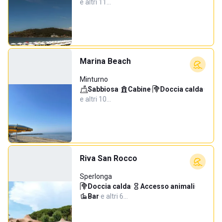
e altri 11…
Marina Beach
Minturno
Sabbiosa
·
Cabine
·
Doccia calda
·
e altri 10…
Riva San Rocco
Sperlonga
Doccia calda
·
Accesso animali
·
Bar
·
e altri 6…