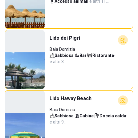
Accesso animali
·
e altri 11…
Lido dei Pigri
Baia Domizia
Sabbiosa
·
Bar
·
Ristorante
·
e altri 3…
Lido Haway Beach
Baia Domizia
Sabbiosa
·
Cabine
·
Doccia calda
·
e altri 9…