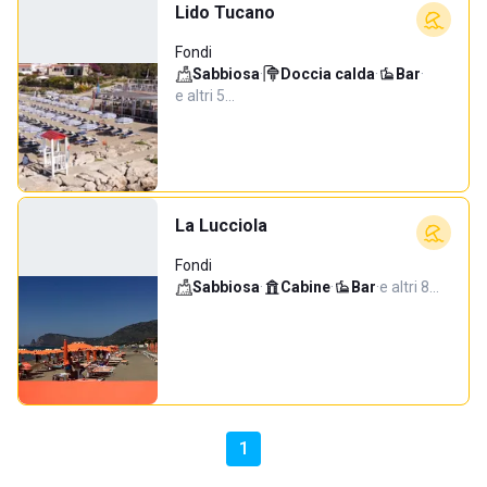
Lido Tucano
Fondi
Sabbiosa
·
Doccia calda
·
Bar
·
e altri 5…
La Lucciola
Fondi
Sabbiosa
·
Cabine
·
Bar
·
e altri 8…
1