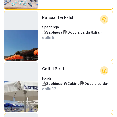
Roccia Dei Falchi
Sperlonga
Sabbiosa
·
Doccia calda
·
Bar
·
e altri 6…
Gelf Il Pirata
Fondi
Sabbiosa
·
Cabine
·
Doccia calda
·
e altri 12…