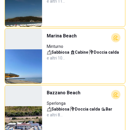
e altri 11…
Marina Beach
Minturno
Sabbiosa
·
Cabine
·
Doccia calda
·
e altri 10…
Bazzano Beach
Sperlonga
Sabbiosa
·
Doccia calda
·
Bar
·
e altri 8…