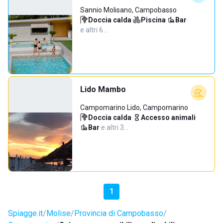
Sannio Molisano, Campobasso
Doccia calda
·
Piscina
·
Bar
·
e altri 6…
Lido Mambo
Campomarino Lido, Campomarino
Doccia calda
·
Accesso animali
·
Bar
·
e altri 3…
1
Spiagge.it
Molise
Provincia di Campobasso