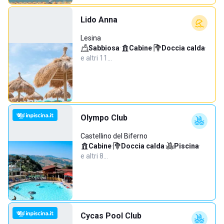
Lido Anna
Lesina
Sabbiosa
·
Cabine
·
Doccia calda
·
e altri 11…
Olympo Club
Castellino del Biferno
Cabine
·
Doccia calda
·
Piscina
·
e altri 8…
Cycas Pool Club