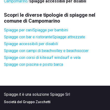
Campomarino
Spiagge accessibili per disabili
Scopri le diverse tipologie di spiagge nel
comune di Campomarino
Spiagge per cani
Spiagge per bambini
Spiagge con bar e ristorante
Spiagge attrezzate
Spiagge accessibili per disabili
Spiagge con campi di beachvolley e beachsoccer
Spiagge con corsi di kitesurf windsurf e vela
Spiagge con piscina e posto barca
Spiagge.it è una soluzione Spiagge Srl
Società del
Gruppo Zucchetti