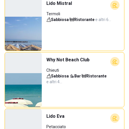
Lido Mistral
Termoli
Sabbiosa
·
Ristorante
·
e altri 6…
Why Not Beach Club
Chieuti
Sabbiosa
·
Bar
·
Ristorante
·
e altri 4…
Lido Eva
Petacciato