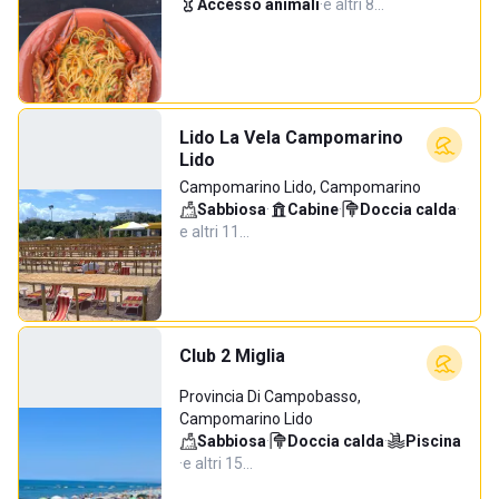
Accesso animali
·
e altri 8…
Lido La Vela Campomarino
Lido
Campomarino Lido, Campomarino
Sabbiosa
·
Cabine
·
Doccia calda
·
e altri 11…
Club 2 Miglia
Provincia Di Campobasso,
Campomarino Lido
Sabbiosa
·
Doccia calda
·
Piscina
·
e altri 15…