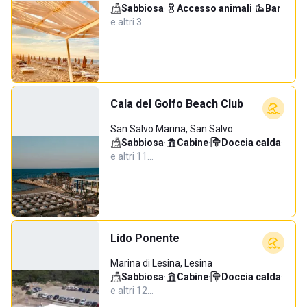
Sabbiosa
·
Accesso animali
·
Bar
·
e altri 3…
Cala del Golfo Beach Club
San Salvo Marina, San Salvo
Sabbiosa
·
Cabine
·
Doccia calda
·
e altri 11…
Lido Ponente
Marina di Lesina, Lesina
Sabbiosa
·
Cabine
·
Doccia calda
·
e altri 12…