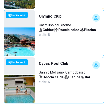
Olympo Club
Castellino del Biferno
Cabine
·
Doccia calda
·
Piscina
·
e altri 8…
Cycas Pool Club
Sannio Molisano, Campobasso
Doccia calda
·
Piscina
·
Bar
·
e altri 6…