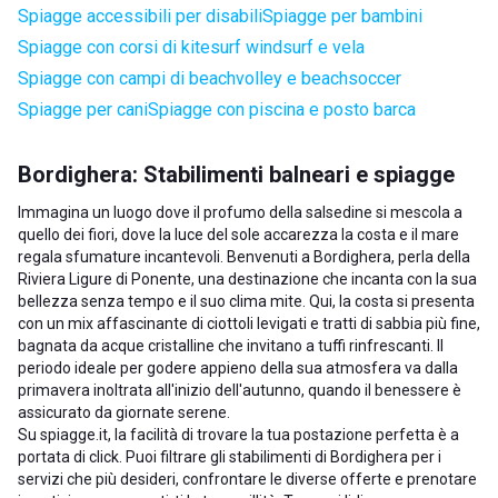
Spiagge accessibili per disabili
Spiagge per bambini
Spiagge con corsi di kitesurf windsurf e vela
Spiagge con campi di beachvolley e beachsoccer
Spiagge per cani
Spiagge con piscina e posto barca
Bordighera: Stabilimenti balneari e spiagge
Immagina un luogo dove il profumo della salsedine si mescola a
quello dei fiori, dove la luce del sole accarezza la costa e il mare
regala sfumature incantevoli. Benvenuti a Bordighera, perla della
Riviera Ligure di Ponente, una destinazione che incanta con la sua
bellezza senza tempo e il suo clima mite. Qui, la costa si presenta
con un mix affascinante di ciottoli levigati e tratti di sabbia più fine,
bagnata da acque cristalline che invitano a tuffi rinfrescanti. Il
periodo ideale per godere appieno della sua atmosfera va dalla
primavera inoltrata all'inizio dell'autunno, quando il benessere è
assicurato da giornate serene.
Su spiagge.it, la facilità di trovare la tua postazione perfetta è a
portata di click. Puoi filtrare gli stabilimenti di Bordighera per i
servizi che più desideri, confrontare le diverse offerte e prenotare