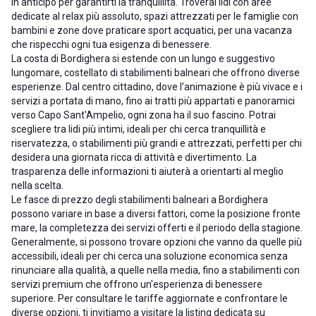
in anticipo per garantirti la tranquillità. Troverai lidi con aree
dedicate al relax più assoluto, spazi attrezzati per le famiglie con
bambini e zone dove praticare sport acquatici, per una vacanza
che rispecchi ogni tua esigenza di benessere.
La costa di Bordighera si estende con un lungo e suggestivo
lungomare, costellato di stabilimenti balneari che offrono diverse
esperienze. Dal centro cittadino, dove l'animazione è più vivace e i
servizi a portata di mano, fino ai tratti più appartati e panoramici
verso Capo Sant'Ampelio, ogni zona ha il suo fascino. Potrai
scegliere tra lidi più intimi, ideali per chi cerca tranquillità e
riservatezza, o stabilimenti più grandi e attrezzati, perfetti per chi
desidera una giornata ricca di attività e divertimento. La
trasparenza delle informazioni ti aiuterà a orientarti al meglio
nella scelta.
Le fasce di prezzo degli stabilimenti balneari a Bordighera
possono variare in base a diversi fattori, come la posizione fronte
mare, la completezza dei servizi offerti e il periodo della stagione.
Generalmente, si possono trovare opzioni che vanno da quelle più
accessibili, ideali per chi cerca una soluzione economica senza
rinunciare alla qualità, a quelle nella media, fino a stabilimenti con
servizi premium che offrono un'esperienza di benessere
superiore. Per consultare le tariffe aggiornate e confrontare le
diverse opzioni, ti invitiamo a visitare la listing dedicata su