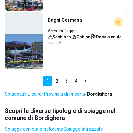
Bagni Germana
Arma Di Taggia
Sabbiosa
·
Cabine
·
Doccia calda
·
e altri 8…
1
2
3
4
>
Spiagge.it
Liguria
Provincia di Imperia
Bordighera
Scopri le diverse tipologie di spiagge nel
comune di Bordighera
Spiagge con bar e ristorante
Spiagge attrezzate