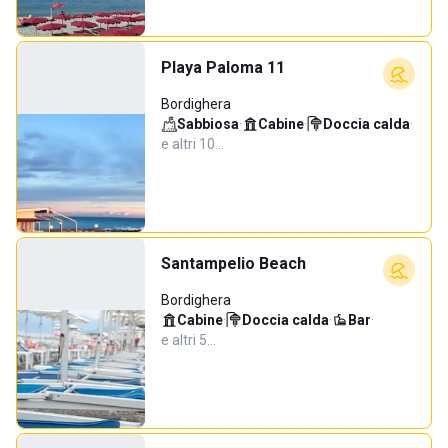
Playa Paloma 11
Bordighera
Sabbiosa
·
Cabine
·
Doccia calda
·
e altri 10…
Santampelio Beach
Bordighera
Cabine
·
Doccia calda
·
Bar
·
e altri 5…