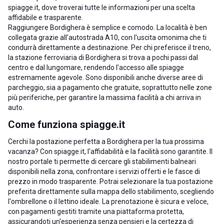
spiagge.it, dove troverai tutte le informazioni per una scelta
affidabile e trasparente.
Raggiungere Bordighera è semplice e comodo. La località è ben
collegata grazie all'autostrada A10, con l'uscita omonima che ti
condurrà direttamente a destinazione. Per chi preferisce il treno,
la stazione ferroviaria di Bordighera si trova a pochi passi dal
centro e dal lungomare, rendendo l'accesso alle spiagge
estremamente agevole. Sono disponibili anche diverse aree di
parcheggio, sia a pagamento che gratuite, soprattutto nelle zone
più periferiche, per garantire la massima facilità a chi arriva in
auto.
Come funziona spiagge.it
Cerchi la postazione perfetta a Bordighera per la tua prossima
vacanza? Con spiagge.it, l'affidabilità e la facilità sono garantite. Il
nostro portale ti permette di cercare gli stabilimenti balneari
disponibili nella zona, confrontare i servizi offerti e le fasce di
prezzo in modo trasparente. Potrai selezionare la tua postazione
preferita direttamente sulla mappa dello stabilimento, scegliendo
l'ombrellone o il lettino ideale. La prenotazione è sicura e veloce,
con pagamenti gestiti tramite una piattaforma protetta,
assicurandoti un'esperienza senza pensieri e la certezza di