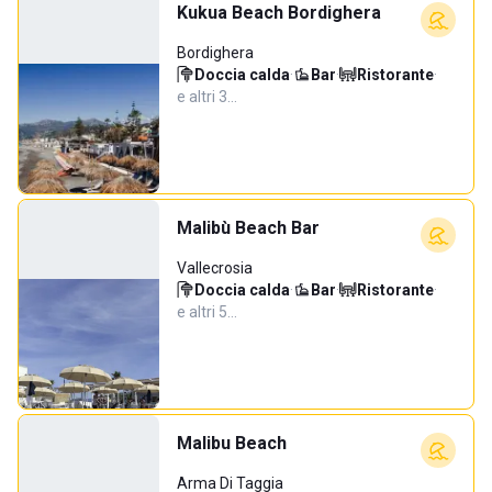
Kukua Beach Bordighera
Bordighera
Doccia calda
·
Bar
·
Ristorante
·
e altri 3…
Malibù Beach Bar
Vallecrosia
Doccia calda
·
Bar
·
Ristorante
·
e altri 5…
Malibu Beach
Arma Di Taggia