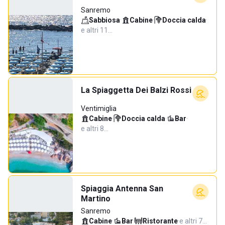
Sanremo
Sabbiosa
·
Cabine
·
Doccia calda
·
e altri 11…
La Spiaggetta Dei Balzi Rossi
Ventimiglia
Cabine
·
Doccia calda
·
Bar
·
e altri 8…
Spiaggia Antenna San
Martino
Sanremo
Cabine
·
Bar
·
Ristorante
·
e altri 7…