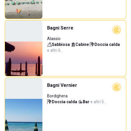
Bagni Serre
Alassio
Sabbiosa
·
Cabine
·
Doccia calda
·
e altri 6…
Bagni Vernier
Bordighera
Doccia calda
·
Bar
·
e altri 5…