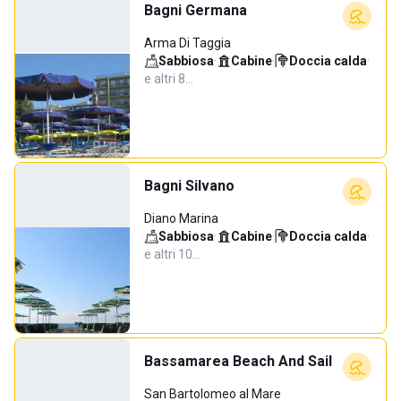
Bagni Germana
Arma Di Taggia
Sabbiosa
·
Cabine
·
Doccia calda
·
e altri 8…
Bagni Silvano
Diano Marina
Sabbiosa
·
Cabine
·
Doccia calda
·
e altri 10…
Bassamarea Beach And Sail
San Bartolomeo al Mare