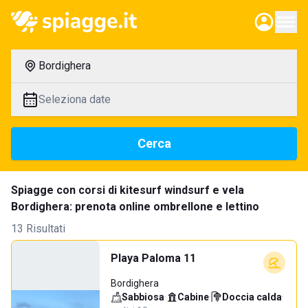
Bordighera
Seleziona date
Cerca
Spiagge con corsi di kitesurf windsurf e vela
Bordighera: prenota online ombrellone e lettino
13 Risultati
Playa Paloma 11
Bordighera
Sabbiosa
·
Cabine
·
Doccia calda
·