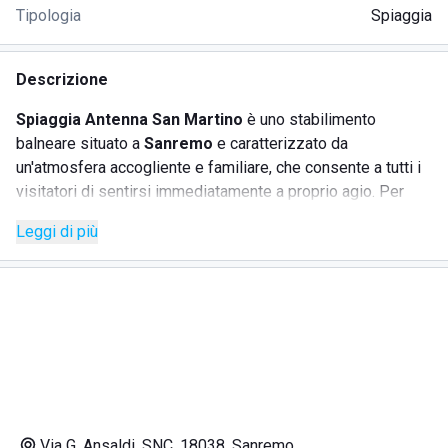
Tipologia
Spiaggia
Descrizione
Spiaggia Antenna San Martino
è uno stabilimento
balneare situato a
Sanremo
e caratterizzato da
un'atmosfera accogliente e familiare, che consente a tutti i
visitatori di sentirsi immediatamente a proprio agio. Per
quanti visitano la Riviera Ligure e in particolare i dintorni di
Leggi di più
Sanremo, località famosa per l'omonimo Festival della
canzone italiana, questo stabilimento può rappresentare un
luogo dove trascorrere qualche ora assieme agli amici o
alla propria metà. All'interno dello stabilimento è possibile
noleggiare
sedie a sdraio, ombrelloni e lettini
situati
sulla spiaggia mista di sabbia e ciottoli di varie dimensioni.
Nella struttura si trovano un
bar
, che accoglie i clienti sin
dalla prima colazione ed è ideale anche per uno snack
oppure per il momento dell'aperitivo, così come un
Via G. Ansaldi, SNC, 18038, Sanremo