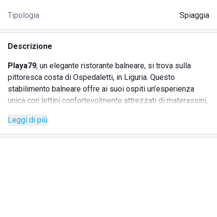
Tipologia
Spiaggia
Descrizione
Playa79
, un elegante ristorante balneare, si trova sulla
pittoresca costa di Ospedaletti, in Liguria. Questo
stabilimento balneare offre ai suoi ospiti un’esperienza
unica con lettini confortevolmente attrezzati di materassini,
perfetti per rilassarsi sulla spiaggia di candidi ciottoli. Il
Leggi di più
punto di forza di Playa79 è il ristorante, celebre per il menu
a base di pesce freschissimo e piatti tipici della tradizione
ligure realizzati con materie prime locali.
Soffice Telo mare in spugna incluso nel prezzo della
giornata per il periodo di soggiorno prescelto (Da restituire
alla fine del soggiorno)
SERVIZI