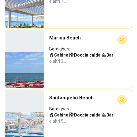
e altri 7…
Marina Beach
Bordighera
Cabine
·
Doccia calda
·
Bar
·
e altri 3…
Santampelio Beach
Bordighera
Cabine
·
Doccia calda
·
Bar
·
e altri 5…