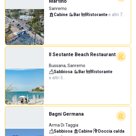
Martino
Sanremo
Cabine
·
Bar
·
Ristorante
·
e altri 7…
Il Sestante Beach Restaurant
Bussana, Sanremo
Sabbiosa
·
Bar
·
Ristorante
·
e altri 5…
Bagni Germana
Arma Di Taggia
Sabbiosa
·
Cabine
·
Doccia calda
·