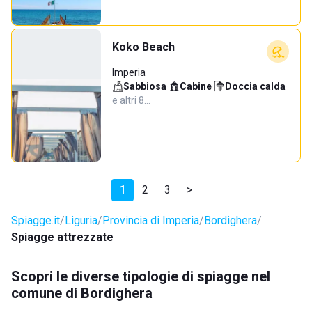
Koko Beach
Imperia
Sabbiosa
·
Cabine
·
Doccia calda
·
e altri 8…
1
2
3
>
Spiagge.it
Liguria
Provincia di Imperia
Bordighera
Spiagge attrezzate
Scopri le diverse tipologie di spiagge nel
comune di Bordighera