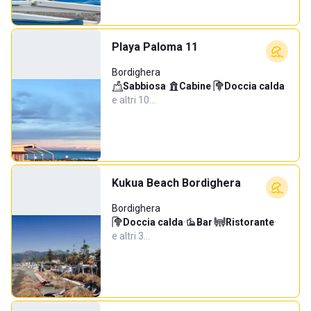
Playa Paloma 11
Bordighera
Sabbiosa
·
Cabine
·
Doccia calda
·
e altri 10…
Kukua Beach Bordighera
Bordighera
Doccia calda
·
Bar
·
Ristorante
·
e altri 3…