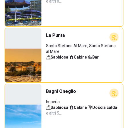
e altri 8…
La Punta
Santo Stefano Al Mare, Santo Stefano
al Mare
Sabbiosa
·
Cabine
·
Bar
Bagni Oneglio
Imperia
Sabbiosa
·
Cabine
·
Doccia calda
·
e altri 5…