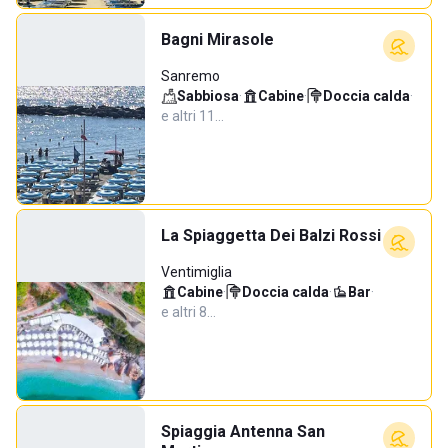
Bagni Mirasole
Sanremo
Sabbiosa
·
Cabine
·
Doccia calda
·
e altri 11…
La Spiaggetta Dei Balzi Rossi
Ventimiglia
Cabine
·
Doccia calda
·
Bar
·
e altri 8…
Spiaggia Antenna San