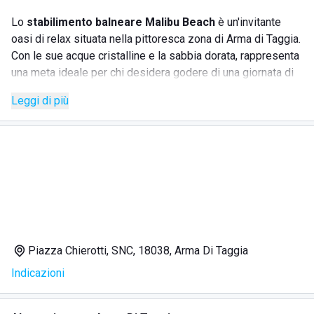
Lo
stabilimento balneare Malibu Beach
è un'invitante
oasi di relax situata nella pittoresca zona di Arma di Taggia.
Con le sue acque cristalline e la sabbia dorata, rappresenta
una meta ideale per chi desidera godere di una giornata di
sole e mare in un contesto incantevole. Lo stabilimento
Leggi di più
offre un'ampia gamma di servizi per garantire il massimo
comfort e divertimento ai suoi ospiti.
SERVIZI
Noleggio lettini e ombrelloni
per rilassarsi sulla
spiaggia
Accoglienti
cabine private
per il massimo della privacy
Piazza Chierotti, SNC, 18038, Arma Di Taggia
Un
ristorante sul mare
per gustare piatti deliziosi con
Indicazioni
vista panoramica
Moderne
docce
e servizi igienici
Un'area dedicata agli
sport acquatici
per gli amanti