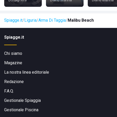
Bordighera
Diano Marina
Diano Marina
raggiungimento della spiaggia. Inoltre, per chi viaggia in
auto, sono disponibili parcheggi nelle vicinanze garantendo
comodità e praticità.
Spiagge.it
Liguria
Arma Di Taggia
Malibu Beach
Spiagge.it
Chi siamo
Magazine
La nostra linea editoriale
Redazione
F.A.Q.
Gestionale Spiaggia
Gestionale Piscina