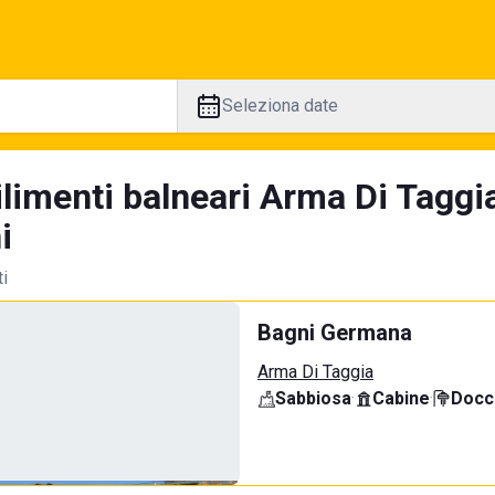
Seleziona date
ilimenti balneari Arma Di Taggi
i
ti
Bagni Germana
Arma Di Taggia
Sabbiosa
·
Cabine
·
Docci