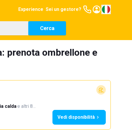
Experience
Sei un gestore?
Cerca
a: prenota ombrellone e
a calda
·
e altri 8…
Vedi disponibilità