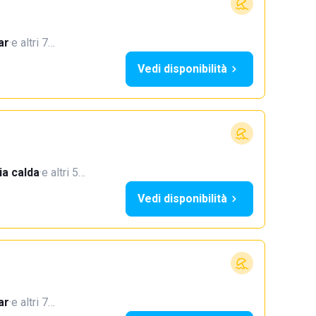
ar
·
e altri 7…
Vedi disponibilità
a calda
·
e altri 5…
Vedi disponibilità
ar
·
e altri 7…