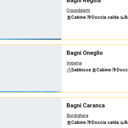
Bagni Regina
Ospedaletti
Cabine
·
Doccia calda
·
B
Bagni Oneglio
Imperia
Sabbiosa
·
Cabine
·
Docci
Bagni Caranca
Bordighera
Cabine
·
Doccia calda
·
B