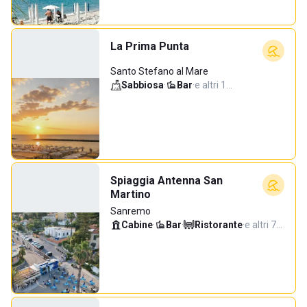
La Prima Punta
Santo Stefano al Mare
Sabbiosa
·
Bar
·
e altri 1…
Spiaggia Antenna San
Martino
Sanremo
Cabine
·
Bar
·
Ristorante
·
e altri 7…