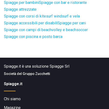
Spiagge per bambini
Spiagge con bar e ristorante
Spiagge attrezzate
Spiagge con corsi di kitesurf windsurf e vela
Spiagge accessibili per disabili
Spiagge per cani
Spiagge con campi di beachvolley e beachsoccer
Spiagge con piscina e posto barca
Spiagge.it è una soluzione Spiagge Srl
Società del
Gruppo Zucchetti
Spiagge.it
Chi siamo
Magazine