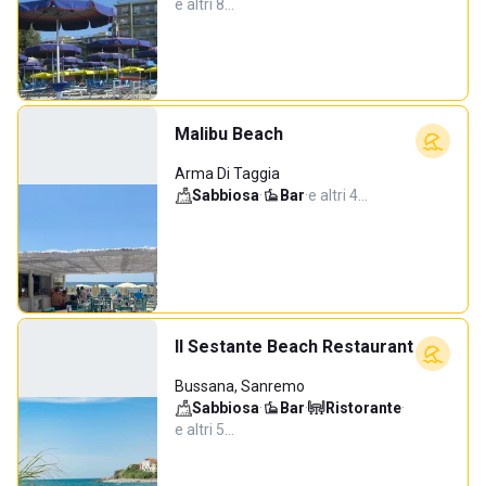
e altri 8…
Malibu Beach
Arma Di Taggia
Sabbiosa
·
Bar
·
e altri 4…
Il Sestante Beach Restaurant
Bussana, Sanremo
Sabbiosa
·
Bar
·
Ristorante
·
e altri 5…