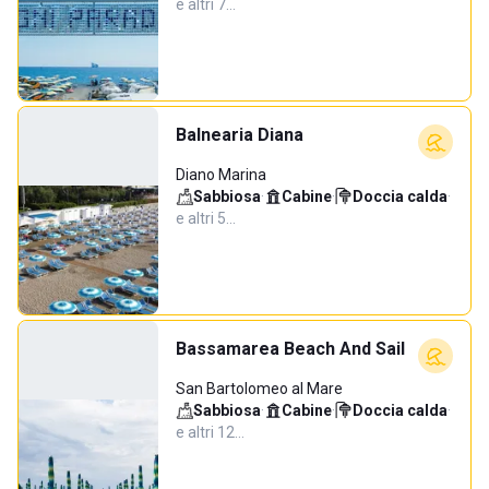
e altri 7…
Balnearia Diana
Diano Marina
Sabbiosa
·
Cabine
·
Doccia calda
·
e altri 5…
Bassamarea Beach And Sail
San Bartolomeo al Mare
Sabbiosa
·
Cabine
·
Doccia calda
·
e altri 12…