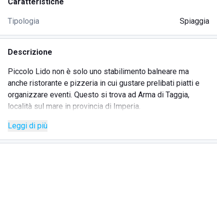
Caratteristiche
Tipologia
Spiaggia
Descrizione
Piccolo Lido non è solo uno stabilimento balneare ma
anche ristorante e pizzeria in cui gustare prelibati piatti e
organizzare eventi. Questo si trova ad Arma di Taggia,
località sul mare in provincia di Imperia.
La struttura ha a disposizione una vasta area di spiaggia
Leggi di più
attrezzata con diversi giochi per bambini (scivoli, altalene,
materassi gonfiabili, tappeti elastici, tavoli da ping pong) e
tanti ombrelloni con comodi lettini; passerelle in legno
consentono di raggiungere agevolmente la battigia. A
servizio dei bagnanti vi sono anche cabine private, docce,
un bar, ed è disponibile anche una connessione wifi.
Il ristorante Piccolo Lido ha sia una sala al coperto che
tavoli sulla spiaggia: ideale per una romantica cena sul