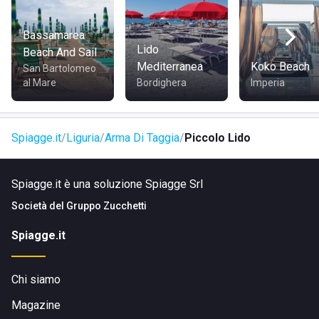
Genova-Ventimiglia (A10), deve seguire l'uscita che riporta
proprio l'indicazione per Arma di Taggia, da qui entro circa
Bassamarea
2,30 km si arriva al centro urbano.
Lido
Beach And Sail
Mediterranea
Koko Beach
San Bartolomeo
A nord dell'abitato di Taggia vi è la stazione ferroviaria
al Mare
Bordighera
Imperia
Taggia-Arma, posta sulla linea Genova-Ventimiglia, la
località è dunque collegata con alcune delle principali città
liguri come Imperia, Savona, Sestri Levante, La Spezia.
Spiagge.it
Liguria
Arma Di Taggia
Piccolo Lido
Dalla stazione è poi possibile usufruire di autobus o
servizi navetta.
Spiagge.it è una soluzione Spiagge Srl
Società del
Gruppo Zucchetti
Spiagge.it
Chi siamo
Magazine