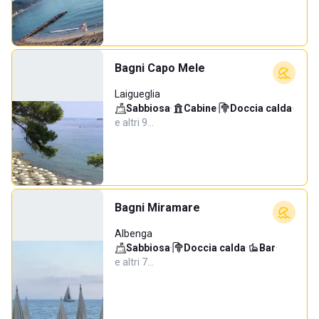
Bagni Capo Mele
Laigueglia
Sabbiosa
·
Cabine
·
Doccia calda
·
e altri 9…
Bagni Miramare
Albenga
Sabbiosa
·
Doccia calda
·
Bar
·
e altri 7…