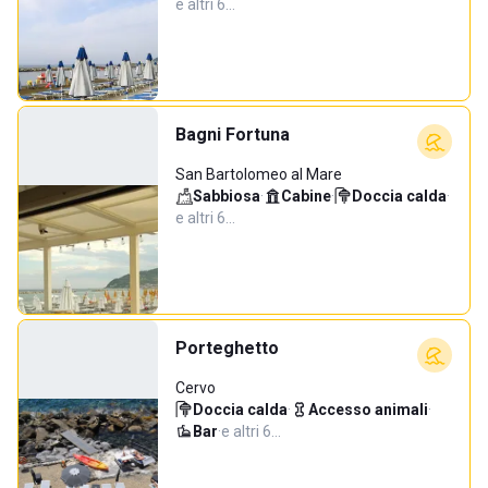
e altri 6…
Bagni Fortuna
San Bartolomeo al Mare
Sabbiosa
·
Cabine
·
Doccia calda
·
e altri 6…
Porteghetto
Cervo
Doccia calda
·
Accesso animali
·
Bar
·
e altri 6…