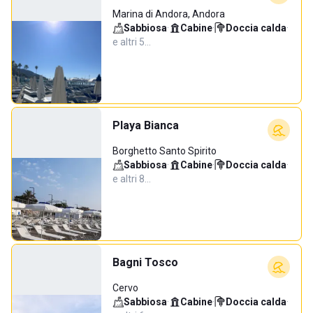
Marina di Andora, Andora
Sabbiosa
·
Cabine
·
Doccia calda
·
e altri 5…
Playa Bianca
Borghetto Santo Spirito
Sabbiosa
·
Cabine
·
Doccia calda
·
e altri 8…
Bagni Tosco
Cervo
Sabbiosa
·
Cabine
·
Doccia calda
·