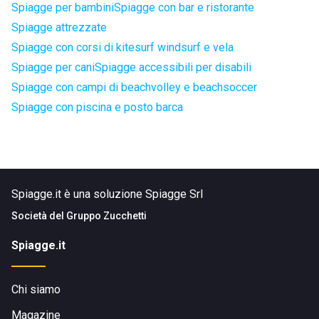
Spiagge per bambini
Spiagge con bar e ristorante
Spiagge attrezzate
Spiagge con corsi di kitesurf windsurf e vela
Spiagge per cani
Spiagge accessibili per disabili
Spiagge con campi di beachvolley e beachsoccer
Spiagge con piscina e posto barca
Spiagge.it è una soluzione Spiagge Srl
Società del
Gruppo Zucchetti
Spiagge.it
Chi siamo
Magazine