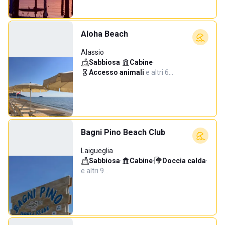
Aloha Beach
Alassio
Sabbiosa
·
Cabine
·
Accesso animali
·
e altri 6…
Bagni Pino Beach Club
Laigueglia
Sabbiosa
·
Cabine
·
Doccia calda
·
e altri 9…