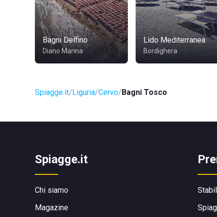
Bagni Delfino
Lido Mediterranea
Diano Marina
Bordighera
Spiagge.it
Liguria
Cervo
Bagni Tosco
Spiagge.it
Pre
Chi siamo
Stabi
Magazine
Spiag