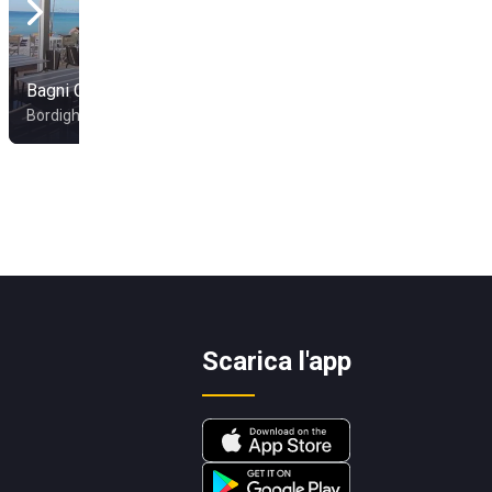
Bagni Caranca
Hotel Gabriella
Bordighera
Diano Marina
Scarica l'app