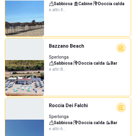
Sabbiosa
·
Cabine
·
Doccia calda
·
e altri 4…
Bazzano Beach
Sperlonga
Sabbiosa
·
Doccia calda
·
Bar
·
e altri 8…
Roccia Dei Falchi
Sperlonga
Sabbiosa
·
Doccia calda
·
Bar
·
e altri 6…