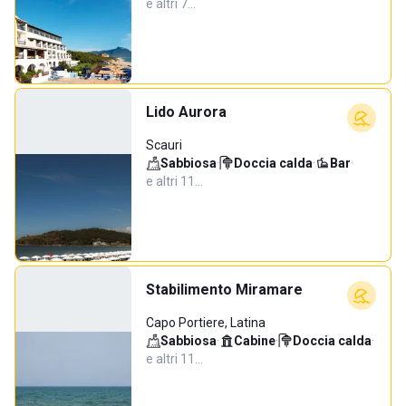
e altri 7…
Lido Aurora
Scauri
Sabbiosa
·
Doccia calda
·
Bar
·
e altri 11…
Stabilimento Miramare
Capo Portiere, Latina
Sabbiosa
·
Cabine
·
Doccia calda
·
e altri 11…