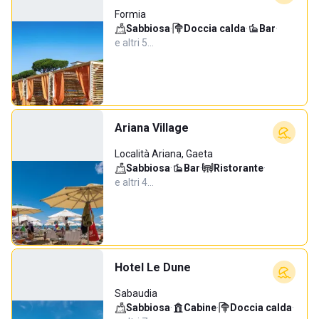
Formia
Sabbiosa
·
Doccia calda
·
Bar
·
e altri 5…
Ariana Village
Località Ariana, Gaeta
Sabbiosa
·
Bar
·
Ristorante
·
e altri 4…
Hotel Le Dune
Sabaudia
Sabbiosa
·
Cabine
·
Doccia calda
·