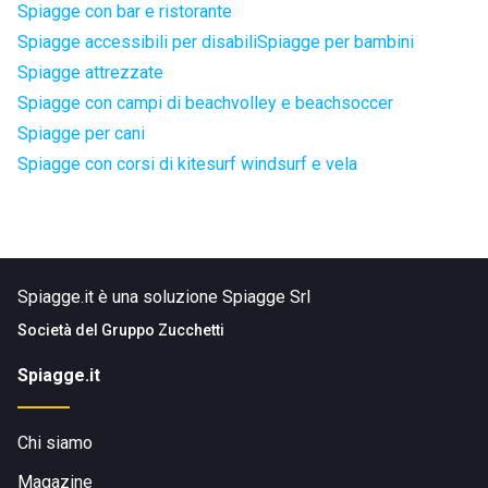
Spiagge con bar e ristorante
Spiagge accessibili per disabili
Spiagge per bambini
Spiagge attrezzate
Spiagge con campi di beachvolley e beachsoccer
Spiagge per cani
Spiagge con corsi di kitesurf windsurf e vela
Spiagge.it è una soluzione Spiagge Srl
Società del
Gruppo Zucchetti
Spiagge.it
Chi siamo
Magazine