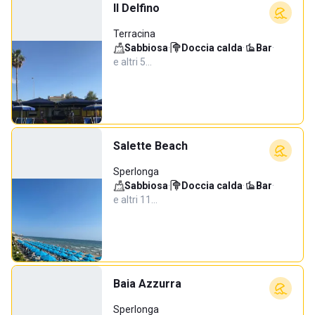
Il Delfino
Terracina
Sabbiosa
·
Doccia calda
·
Bar
·
e altri 5…
Salette Beach
Sperlonga
Sabbiosa
·
Doccia calda
·
Bar
·
e altri 11…
Baia Azzurra
Sperlonga