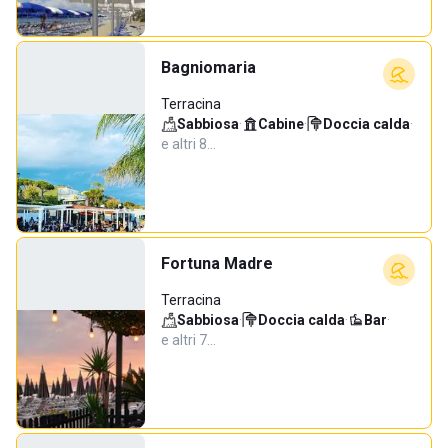
Bagniomaria
Terracina
Sabbiosa
·
Cabine
·
Doccia calda
·
e altri 8…
Fortuna Madre
Terracina
Sabbiosa
·
Doccia calda
·
Bar
·
e altri 7…