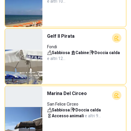
e altri 10…
Gelf Il Pirata
Fondi
Sabbiosa
·
Cabine
·
Doccia calda
·
e altri 12…
Marina Del Circeo
San Felice Circeo
Sabbiosa
·
Doccia calda
·
Accesso animali
·
e altri 9…