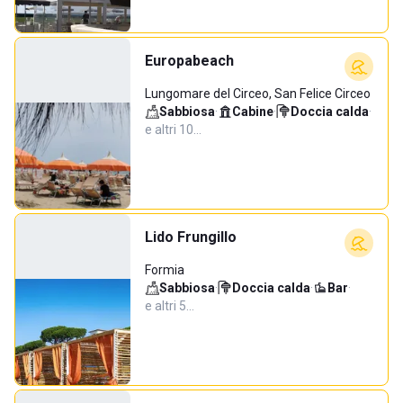
Europabeach
Lungomare del Circeo, San Felice Circeo
Sabbiosa
·
Cabine
·
Doccia calda
·
e altri 10…
Lido Frungillo
Formia
Sabbiosa
·
Doccia calda
·
Bar
·
e altri 5…