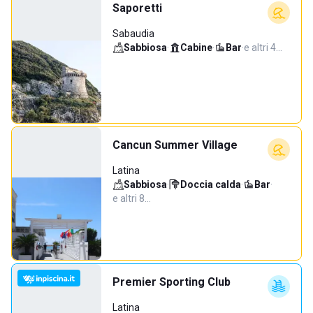
Saporetti
Sabaudia
Sabbiosa
·
Cabine
·
Bar
·
e altri 4…
Cancun Summer Village
Latina
Sabbiosa
·
Doccia calda
·
Bar
·
e altri 8…
Premier Sporting Club
Latina