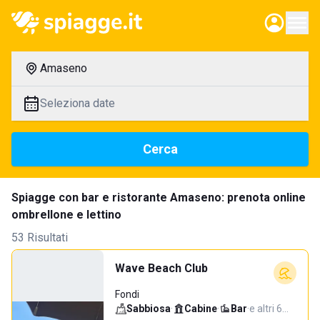
Amaseno
Seleziona date
Cerca
Spiagge con bar e ristorante Amaseno: prenota online
ombrellone e lettino
53 Risultati
Wave Beach Club
Fondi
Sabbiosa
·
Cabine
·
Bar
·
e altri 6…