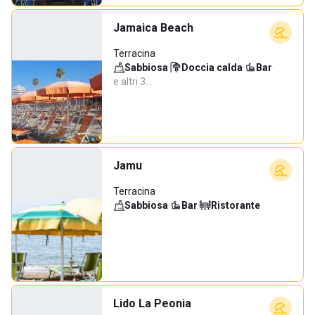
Jamaica Beach
Terracina
Sabbiosa
·
Doccia calda
·
Bar
·
e altri 3…
Jamu
Terracina
Sabbiosa
·
Bar
·
Ristorante
Lido La Peonia