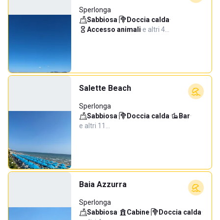
Sperlonga
Sabbiosa
·
Doccia calda
·
Accesso animali
·
e altri 4…
Salette Beach
Sperlonga
Sabbiosa
·
Doccia calda
·
Bar
·
e altri 11…
Baia Azzurra
Sperlonga
Sabbiosa
·
Cabine
·
Doccia calda
·