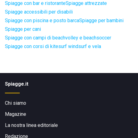
Spiagge con bar e ristorante
Spiagge attrezzate
Spiagge accessibili per disabili
Spiagge con piscina e posto barca
Spiagge per bambini
Spiagge per cani
Spiagge con campi di beachvolley e beachsoccer
Spiagge con corsi di kitesurf windsurf e vela
Spiagge.it
Chi siamo
Magazine
La nostra linea editoriale
Redazione