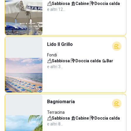
Sabbiosa
·
Cabine
·
Doccia calda
·
e altri 12…
Lido Il Grillo
Fondi
Sabbiosa
·
Doccia calda
·
Bar
·
e altri 3…
Bagniomaria
Terracina
Sabbiosa
·
Cabine
·
Doccia calda
·
e altri 8…