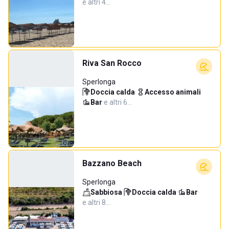
e altri 4…
Riva San Rocco
Sperlonga
Doccia calda
·
Accesso animali
·
Bar
·
e altri 6…
Bazzano Beach
Sperlonga
Sabbiosa
·
Doccia calda
·
Bar
·
e altri 8…