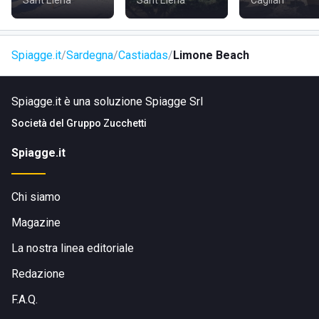
Sant'Elena
Sant'Elena
Cagliari
Spiagge.it
Sardegna
Castiadas
Limone Beach
Spiagge.it è una soluzione Spiagge Srl
Società del
Gruppo Zucchetti
Spiagge.it
Chi siamo
Magazine
La nostra linea editoriale
Redazione
F.A.Q.