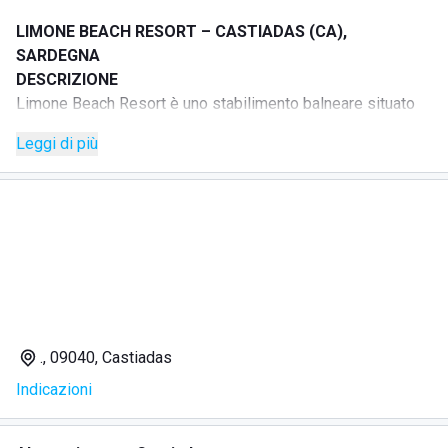
LIMONE BEACH RESORT – CASTIADAS (CA),
SARDEGNA
DESCRIZIONE
Limone Beach Resort è uno stabilimento balneare situato
sul mare, in località Cala Sinzias, a Castiadas.
Leggi di più
La struttura offre ombrelloni con lettini, ideali per vivere una
giornata di relax fronte mare.
È presente un bar/ristorante dove viene proposta
un’esperienza culinaria pensata per gli amanti del buon cibo
e del relax sul mare.
Tra i servizi disponibili sono presenti docce calde.
SERVIZI
Doccia calda
Spiaggia accessibile a disabili
., 09040, Castiadas
Bar
Indicazioni
Ristorante
RISTORAZIONE
La struttura dispone di bar e ristorante, con una proposta