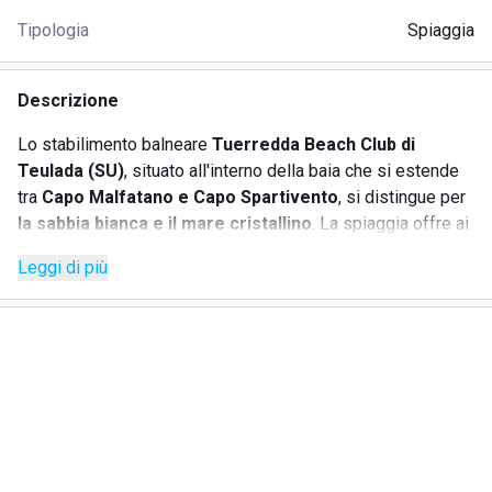
Tipologia
Spiaggia
Descrizione
Lo stabilimento balneare
Tuerredda Beach Club di
Teulada (SU)
, situato all'interno della baia che si estende
tra
Capo Malfatano e Capo Spartivento
, si distingue per
la sabbia bianca e il mare cristallino
. La spiaggia offre ai
propri ospiti numerosi servizi tra cui:
Leggi di più
• noleggio ombrellone e lettini;
• ristorante;
• bar;
• noleggio pedalò;
• servizi igienici;
• docce calde e fredde;
• intrattenimento;
• area relax con tv e carte.