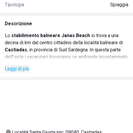
Tipologia
Spiaggia
Descrizione
Lo
stabilimento balneare Janas Beach
si trova a una
decina di km dal centro cittadino della località balneare di
Castiadas
, in provincia di Sud Sardegna. In questa parte
dell'isola i vacanzieri troveranno un ambiente incontaminato
con acque trasparenti e sabbia soffice e bianca, dando
Leggi di più
l'impressione di essere ai Tropici. La zona è caratterizzata
da vegetazione selvaggia e dalla tipica macchia
mediterranea, ideale per gli amanti delle passeggiate nei
boschi e del trekking. Le acque cristalline sono un paradiso
per chi ama nuotare tra varietà di pesci colorati. Lo
stabilimento Janas Beach
si distingue per i suoi
ombrelloni hawaiani, offrendo un ambiente familiare e
accogliente. La spiaggia è accessibile agli animali e
attrezzata per persone con disabilità. Un punto forte è il
Località Santa Giusta,snc, 09040, Castiadas