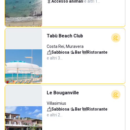
Accesso animali
·
e altri 1…
Tabù Beach Club
Costa Rei, Muravera
Sabbiosa
·
Bar
·
Ristorante
·
e altri 3…
Le Bouganville
Villasimius
Sabbiosa
·
Bar
·
Ristorante
·
e altri 2…