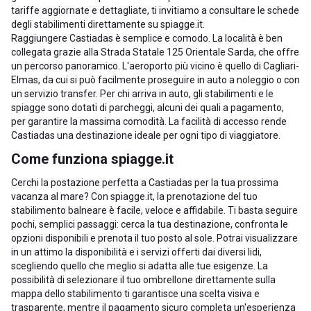
tariffe aggiornate e dettagliate, ti invitiamo a consultare le schede
degli stabilimenti direttamente su spiagge.it.
Raggiungere Castiadas è semplice e comodo. La località è ben
collegata grazie alla Strada Statale 125 Orientale Sarda, che offre
un percorso panoramico. L'aeroporto più vicino è quello di Cagliari-
Elmas, da cui si può facilmente proseguire in auto a noleggio o con
un servizio transfer. Per chi arriva in auto, gli stabilimenti e le
spiagge sono dotati di parcheggi, alcuni dei quali a pagamento,
per garantire la massima comodità. La facilità di accesso rende
Castiadas una destinazione ideale per ogni tipo di viaggiatore.
Come funziona spiagge.it
Cerchi la postazione perfetta a Castiadas per la tua prossima
vacanza al mare? Con spiagge.it, la prenotazione del tuo
stabilimento balneare è facile, veloce e affidabile. Ti basta seguire
pochi, semplici passaggi: cerca la tua destinazione, confronta le
opzioni disponibili e prenota il tuo posto al sole. Potrai visualizzare
in un attimo la disponibilità e i servizi offerti dai diversi lidi,
scegliendo quello che meglio si adatta alle tue esigenze. La
possibilità di selezionare il tuo ombrellone direttamente sulla
mappa dello stabilimento ti garantisce una scelta visiva e
trasparente, mentre il pagamento sicuro completa un'esperienza