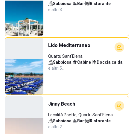
Sabbiosa
·
Bar
·
Ristorante
·
e altri 3…
Lido Mediterraneo
Quartu Sant'Elena
Sabbiosa
·
Cabine
·
Doccia calda
·
e altri 5…
Jinny Beach
Località Poetto, Quartu Sant'Elena
Sabbiosa
·
Bar
·
Ristorante
·
e altri 2…