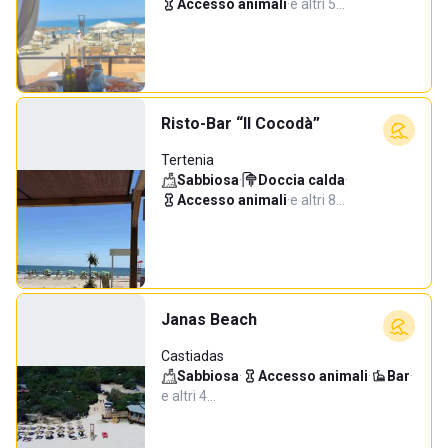
Accesso animali
·
e altri 5…
Risto-Bar “Il Cocodà”
Tertenia
Sabbiosa
·
Doccia calda
·
Accesso animali
·
e altri 8…
Janas Beach
Castiadas
Sabbiosa
·
Accesso animali
·
Bar
·
e altri 4…