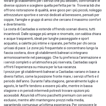
filtrare gli stabilimenti per i servizi che più desideri, confrontare le
diverse opzioni e scegliere quella perfetta per te. Troverai lidi che
offrono ristorazione di qualità, aree gioco per i più piccoli, noleggio
attrezzature sportive e servizi dedicati al benessere, pensati per
coppie, famiglie e gruppi di amici che cercano il massimo comfort
e divertimento.
La costa di Castiadas si estende offrendo scenari diversi, tutti
incantevoli. Dalle spiagge più ampie e rinomate, con sabbia chiara
e acque trasparenti, ideali per lunghe passeggiate e sport
acquatici, a calette più intime e riparate, perfette per chi cerca
un'oasi di pace. Le zone più frequentate si concentrano lungo la
fascia costiera, dove gli stabilimenti balneari si integrano
armoniosamente nel paesaggio. Che tu preferisca l'animazione e
i servizi completi o un'atmosfera più riservata, Castiadas saprà
offrirti l'esperienza su misura per la tua vacanza.
I prezzi per gli stabilimenti balneari a Castiadas variano in base a
diversi fattori, come la posizione fronte mare, i servizi offerti e il
periodo dell'anno. Durante l'alta stagione, generalmente luglio e
agosto, le tariffe tendono a essere più alte, mentre in bassa
stagione o in periodi intermedi potresti trovare opzioni più
accessibili. Alcuni lidi offrono pacchetti premium con servizi
esclusivi, mentre altri mantengono prezzi nella media,
garantendo comunque un'ottima esperienza. Per conoscere le