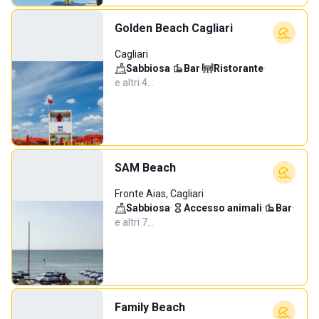
Golden Beach Cagliari
Cagliari
Sabbiosa
·
Bar
·
Ristorante
·
e altri 4…
SAM Beach
Fronte Aias, Cagliari
Sabbiosa
·
Accesso animali
·
Bar
·
e altri 7…
Family Beach