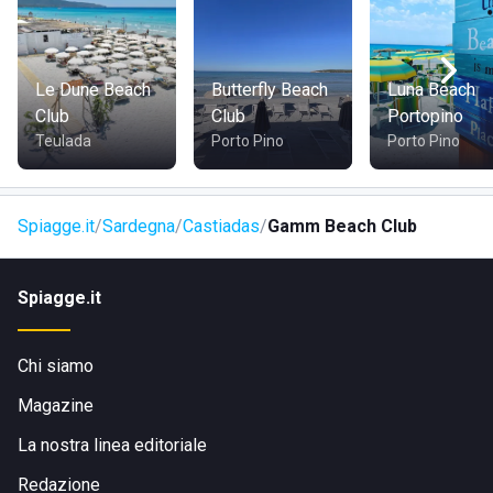
godere di una giornata perfetta in spiaggia.
Visita il sito di
Gamm Beach Club
Le Dune Beach
Butterfly Beach
Luna Beach
Club
Club
Portopino
Teulada
Porto Pino
Porto Pino
Spiagge.it
Sardegna
Castiadas
Gamm Beach Club
Spiagge.it
Chi siamo
Magazine
La nostra linea editoriale
Redazione