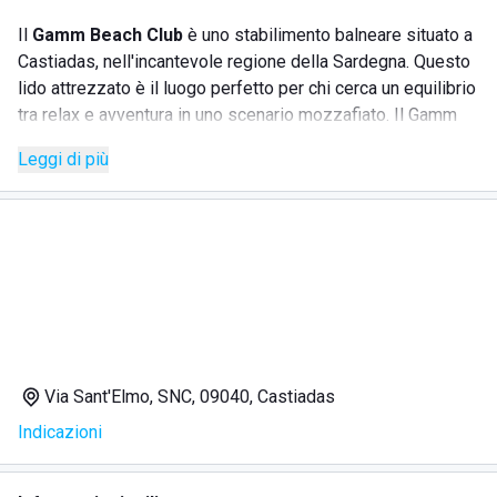
Il
Gamm Beach Club
è uno stabilimento balneare situato a
Castiadas, nell'incantevole regione della Sardegna. Questo
lido attrezzato è il luogo perfetto per chi cerca un equilibrio
tra relax e avventura in uno scenario mozzafiato. Il Gamm
Beach Club si distingue per il suo servizio clienti
Leggi di più
impeccabile e le numerose attività offerte, rendendolo la
scelta ideale per famiglie, coppie e gruppi di amici.
Lo stabilimento è pet friendly
(accettiamo cani di piccola taglia purchè stiano
nell'ultima fila in quanto ci atteniamo e rispettiamo la
direttiva regionale che lo prevede).
Via Sant'Elmo, SNC, 09040, Castiadas
SERVIZI
Indicazioni
Noleggio lettini e ombrelloni
Ristorante sul mare