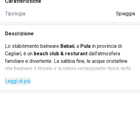
Caratteristiche
Tipologia
Spiaggia
Descrizione
Lo stabilimento balneare
Babaii
, a
Pula
in provincia di
Cagliari, è un
beach club & resturant
dall'atmosfera
familiare e divertente. La sabbia fine, le acque cristalline
che bagnano il litorale e la natura verdeggiante tipica della
Sardegna sono la cornice perfetta per le proprie vacanze al
Leggi di più
mare.
Tutti gli ospiti potranno riservare un ombrellone dotato di
sdraio, sedie e lettini per un giorno, una settimana, un mese
oppure per l'intera stagione. Ad ogni prenotazione potrà
essere aggiunta una
cabina riservata
da utilizzare come
spogliatoio o per riporre il necessario per una giornata al
mare. Chi ama rimanere sempre connesso potrà usufruire