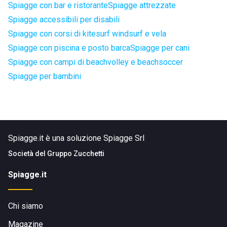
Spiagge con bar e ristorante
Spiagge attrezzate
Spiagge accessibili per disabili
Spiagge con corsi di kitesurf windsurf e vela
Spiagge con piscina e posto barca
Spiagge per cani
Spiagge con campi di beachvolley e beachsoccer
Spiagge per bambini
Spiagge.it è una soluzione Spiagge Srl
Società del
Gruppo Zucchetti
Spiagge.it
Chi siamo
Magazine