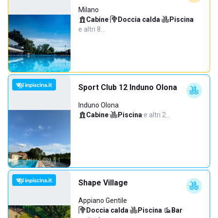
Milano
Cabine
·
Doccia calda
·
Piscina
·
e altri 8…
Sport Club 12 Induno Olona
Induno Olona
Cabine
·
Piscina
·
e altri 2…
Shape Village
Appiano Gentile
Doccia calda
·
Piscina
·
Bar
·