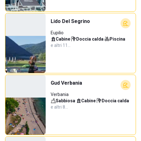
Lido Del Segrino
Eupilio
Cabine
·
Doccia calda
·
Piscina
·
e altri 11…
Gud Verbania
Verbania
Sabbiosa
·
Cabine
·
Doccia calda
·
e altri 8…