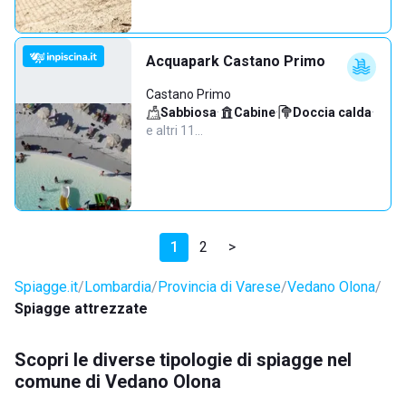
Acquapark Castano Primo
Castano Primo
Sabbiosa
·
Cabine
·
Doccia calda
·
e altri 11…
1
2
>
Spiagge.it
Lombardia
Provincia di Varese
Vedano Olona
Spiagge attrezzate
Scopri le diverse tipologie di spiagge nel
comune di Vedano Olona