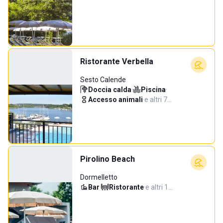
Ristorante Verbella
Sesto Calende
Doccia calda
·
Piscina
·
Accesso animali
·
e altri 7…
Pirolino Beach
Dormelletto
Bar
·
Ristorante
·
e altri 1…