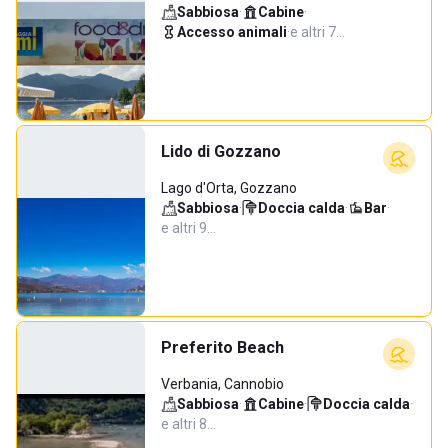
Sabbiosa
·
Cabine
·
Accesso animali
·
e altri 7…
Lido di Gozzano
Lago d'Orta, Gozzano
Sabbiosa
·
Doccia calda
·
Bar
·
e altri 9…
Preferito Beach
Verbania, Cannobio
Sabbiosa
·
Cabine
·
Doccia calda
·
e altri 8…