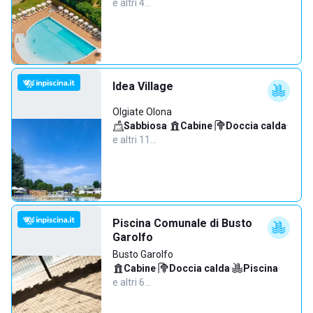
e altri 4…
Idea Village
Olgiate Olona
Sabbiosa
·
Cabine
·
Doccia calda
·
e altri 11…
Piscina Comunale di Busto
Garolfo
Busto Garolfo
Cabine
·
Doccia calda
·
Piscina
·
e altri 6…