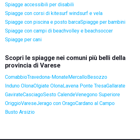
Spiagge accessibili per disabili
Spiagge con corsi di kitesurf windsurf e vela
Spiagge con piscina e posto barca
Spiagge per bambini
Spiagge con campi di beachvolley e beachsoccer
Spiagge per cani
Scopri le spiagge nei comuni più belli della
provincia di Varese
Comabbio
Travedona-Monate
Mercallo
Besozzo
Induno Olona
Olgiate Olona
Lavena Ponte Tresa
Gallarate
Gavirate
Casciago
Sesto Calende
Venegono Superiore
Origgio
Varese
Jerago con Orago
Cardano al Campo
Busto Arsizio