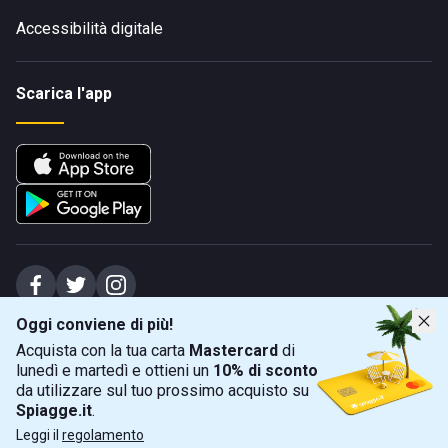
Accessibilità digitale
Scarica l'app
Oggi conviene di più!
Spiagge Srl - Sede legale: Via Marecchiese 48, 47923 Rimini (RN), IT -
Acquista con la tua carta
Mastercard
di
capitale sociale Euro 31245,57 - Iscritta al registro delle imprese di Rimini
lunedì e martedì e ottieni un
10% di sconto
Sede operativa: Via Flaminia 180, 47924 Rimini (RN), IT
-
+39 0541 772375
-
info@spiagge.it
- p.i./c.f. 04536640404
da utilizzare sul tuo prossimo acquisto su
Spiagge.it
.
Mappa
Filtra
©
2026
Spiagge Srl. Tutti i diritti riservati.
Leggi il
regolamento