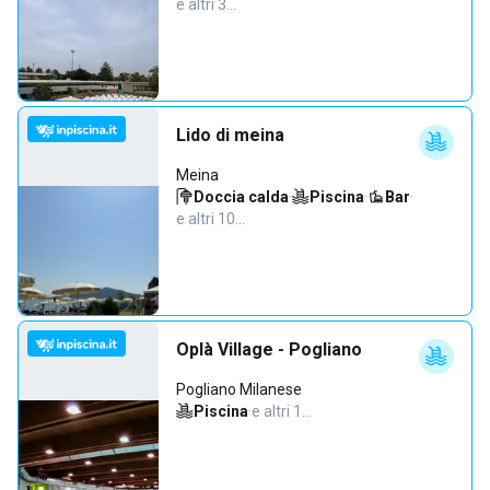
e altri 3…
Lido di meina
Meina
Doccia calda
·
Piscina
·
Bar
·
e altri 10…
Oplà Village - Pogliano
Pogliano Milanese
Piscina
·
e altri 1…