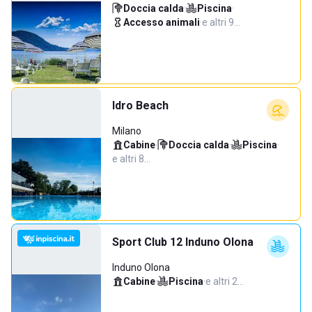
Doccia calda
·
Piscina
·
Accesso animali
·
e altri 9…
Idro Beach
Milano
Cabine
·
Doccia calda
·
Piscina
·
e altri 8…
Sport Club 12 Induno Olona
Induno Olona
Cabine
·
Piscina
·
e altri 2…