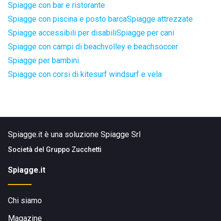
Spiagge con bar e ristorante
Spiagge con piscina e posto barca
Spiagge attrezzate
Spiagge accessibili per disabili
Spiagge per cani
Spiagge con campi di beachvolley e beachsoccer
Spiagge per bambini
Spiagge con corsi di kitesurf windsurf e vela
Spiagge.it è una soluzione Spiagge Srl
Società del
Gruppo Zucchetti
Spiagge.it
Chi siamo
Magazine