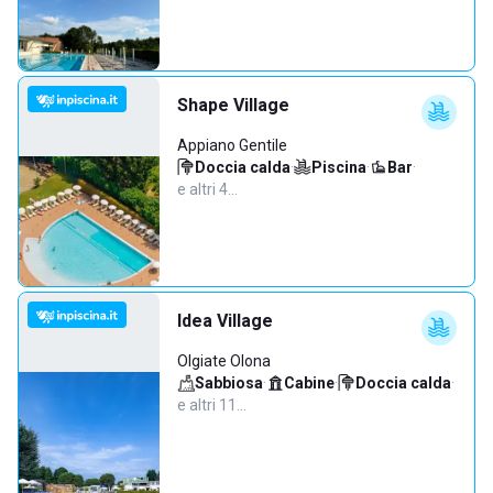
Shape Village
Appiano Gentile
Doccia calda
·
Piscina
·
Bar
·
e altri 4…
Idea Village
Olgiate Olona
Sabbiosa
·
Cabine
·
Doccia calda
·
e altri 11…