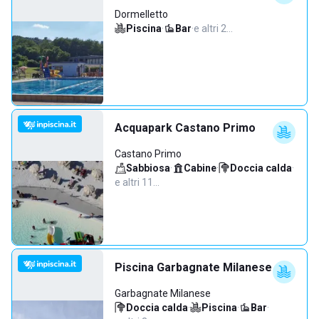
Dormelletto
Piscina
·
Bar
·
e altri 2…
Acquapark Castano Primo
Castano Primo
Sabbiosa
·
Cabine
·
Doccia calda
·
e altri 11…
Piscina Garbagnate Milanese
Garbagnate Milanese
Doccia calda
·
Piscina
·
Bar
·