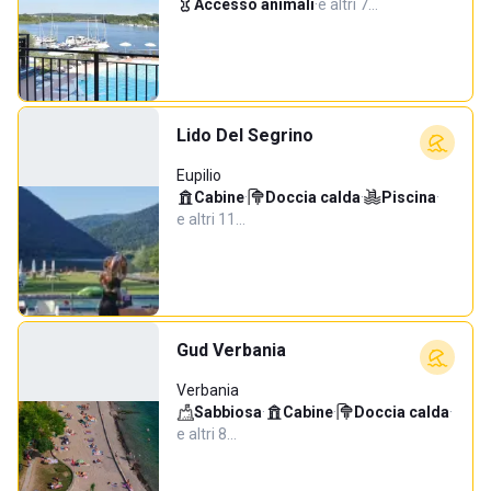
Accesso animali
·
e altri 7…
Lido Del Segrino
Eupilio
Cabine
·
Doccia calda
·
Piscina
·
e altri 11…
Gud Verbania
Verbania
Sabbiosa
·
Cabine
·
Doccia calda
·
e altri 8…