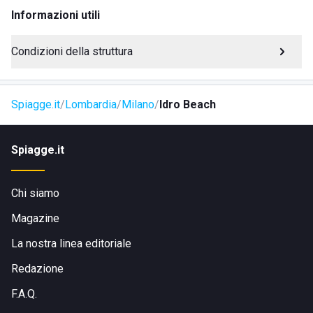
Informazioni utili
SERVIZI
Condizioni della struttura
Cabine
Parcheggio privato
Doccia calda
Spiagge.it
Lombardia
Milano
Idro Beach
Spiaggia accessibile a disabili
Bar
Area giochi
Spiagge.it
Infermeria
Chi siamo
RISTORAZIONE
Magazine
Si brinda e si mangia con vista lago.
La nostra linea editoriale
Redazione
DOVE SI TROVA
F.A.Q.