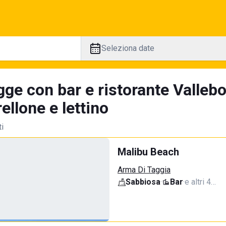
Seleziona date
gge con bar e ristorante Vallebo
llone e lettino
ti
Malibu Beach
Arma Di Taggia
Sabbiosa
·
Bar
·
e altri 4…