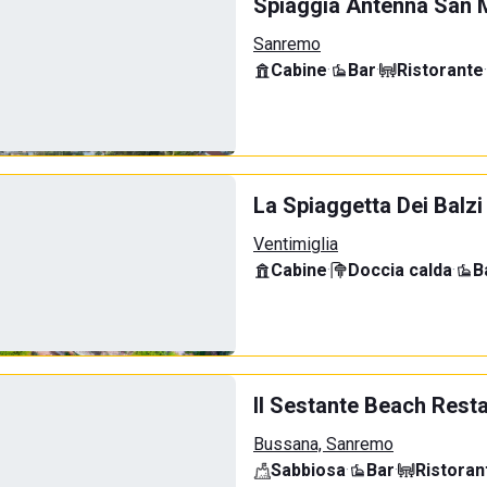
Spiaggia Antenna San 
Sanremo
Cabine
·
Bar
·
Ristorante
·
La Spiaggetta Dei Balzi
Ventimiglia
Cabine
·
Doccia calda
·
B
Il Sestante Beach Rest
Bussana, Sanremo
Sabbiosa
·
Bar
·
Ristoran