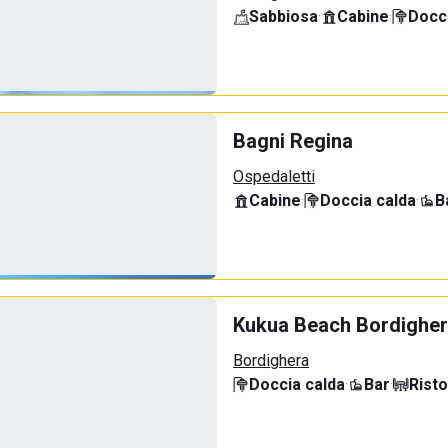
Sabbiosa
·
Cabine
·
Docci
Bagni Regina
Ospedaletti
Cabine
·
Doccia calda
·
B
Kukua Beach Bordighe
Bordighera
Doccia calda
·
Bar
·
Rist